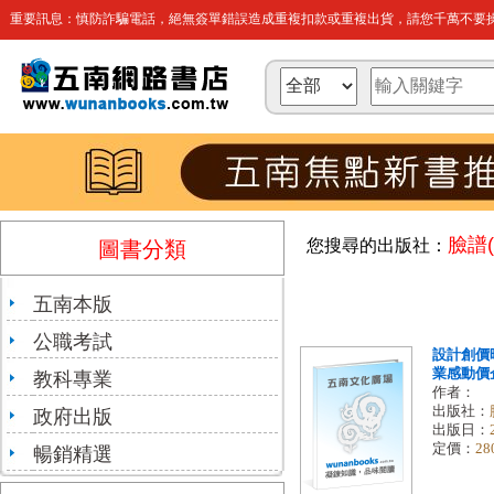
重要訊息：慎防詐騙電話，絕無簽單錯誤造成重複扣款或重複出貨，請您千萬不要操
臉譜(
您搜尋的出版社：
圖書分類
五南本版
公職考試
設計創價
業感動價企
教科專業
作者：
出版社：
政府出版
出版日：
定價：
28
暢銷精選