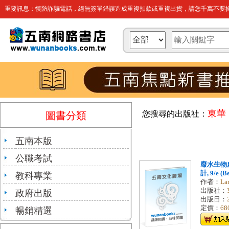
重要訊息：慎防詐騙電話，絕無簽單錯誤造成重複扣款或重複出貨，請您千萬不要操
東華
您搜尋的出版社：
圖書分類
五南本版
公職考試
廢水生物
計, 9/e (Be
教科專業
作者：
Lar
出版社：
政府出版
出版日：
定價：
68
暢銷精選