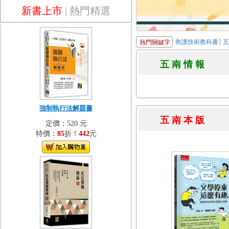
新書上市
|
熱門精選
救護技術教科書
熱門關鍵字
五 南 情 
強制執行法解題書
五 南 本 
定價：520 元
特價：
85
折！
442
元