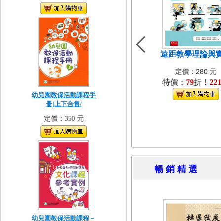
遠距教學理論與
定價：280 元
特價：
79
折！
22
幼兒園教保活動課程手
冊[上下合售/
定價：350 元
暢 銷 精 
幼兒園教保活動課程－