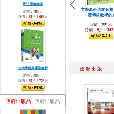
民法債編總論
文學原來這麼有趣
定價：780 元
覆傳統教學的
特價：
85
折！
663
元
定價：380 元
特價：
9
折！
342
生物學經典題型解析
政 府 出 
定價：850 元
特價：
85
折！
723
元
政府出版品
|
政府出版品