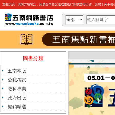
重要訊息：慎防詐騙電話，絕無簽單錯誤造成重複扣款或重複出貨，請您千萬不要操
圖書分類
五南本版
公職考試
教科專業
政府出版
暢銷精選