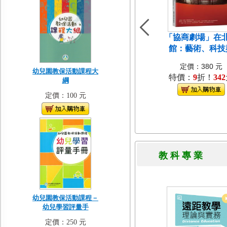
「協商劇場」在
館：藝術、科技
定價：380 元
幼兒園教保活動課程大
特價：
9
折！
342
綱
定價：100 元
教 科 專 
幼兒園教保活動課程－
幼兒學習評量手
定價：250 元