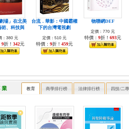
劇場」在北美
台流．華影：中國霸權
物聯網DEF
藝術、科技與
下的台灣電視劇
定價：770 元
特價：
9
折！
693
元
：380 元
定價：510 元
：
9
折！
342
元
特價：
9
折！
459
元
專 業
教育
商學排行榜
法律排行榜
四技/二