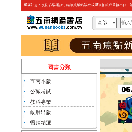
重要訊息：慎防詐騙電話，絕無簽單錯誤造成重複扣款或重複出貨，請
圖書分類
五南本版
公職考試
教科專業
政府出版
暢銷精選