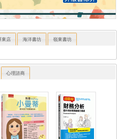
屏東店
海洋書坊
嶺東書坊
心理諮商