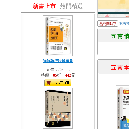
新書上市
|
熱門精選
救護
熱門關鍵字
五 南 
強制執行法解題書
五 南 
定價：520 元
特價：
85
折！
442
元