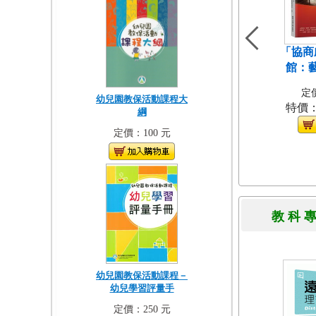
「協商
館：
定價
幼兒園教保活動課程大
特價
綱
定價：100 元
教 科 
幼兒園教保活動課程－
幼兒學習評量手
定價：250 元