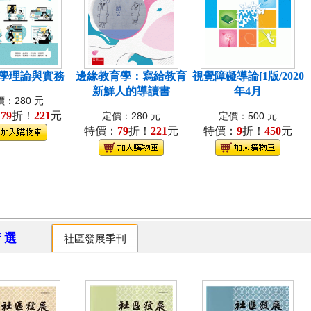
學理論與實務
邊緣教育學：寫給教育
視覺障礙導論[1版/2020
新鮮人的導讀書
年4月
：280 元
：
79
折！
221
元
定價：280 元
定價：500 元
特價：
79
折！
221
元
特價：
9
折！
450
元
精 選
社區發展季刊