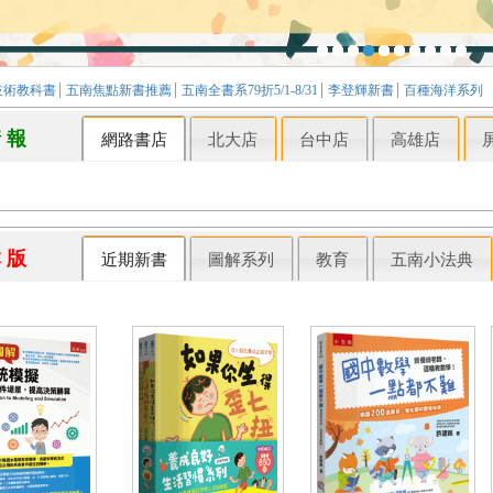
技術教科書
五南焦點新書推薦
五南全書系79折5/1-8/31
李登輝新書
百種海洋系列
情 報
網路書店
北大店
台中店
高雄店
本 版
近期新書
圖解系列
教育
五南小法典