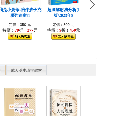
我是小曼蒂-陪伴孩子克
超圖解財務分析[1
圖解中醫藥物學
服強迫症[1
版/2023年8
版/2023年
定價：350 元
定價：500 元
定價：480 
特價：
79
折！
277
元
特價：
9
折！
450
元
特價：
9
折！
4
走
成人基本識字教材