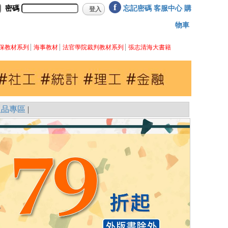
f
密碼
忘記密碼
客服中心
購
物車
保教材系列
海事教材
法官學院裁判教材系列
張志清海大書籍
版品專區
|