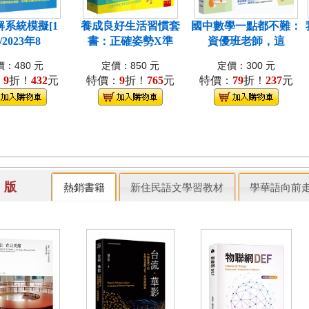
解系統模擬[1
養成良好生活習慣套
國中數學一點都不難：
/2023年8
書：正確姿勢X準
資優班老師，這
：480 元
定價：850 元
定價：300 元
：
9
折！
432
元
特價：
9
折！
765
元
特價：
79
折！
237
元
出 版
熱銷書籍
新住民語文學習教材
學華語向前