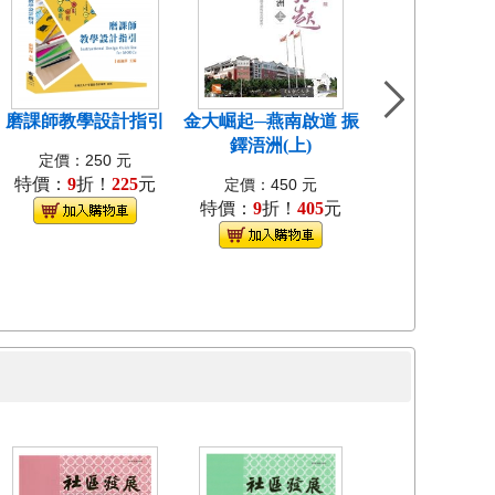
磨課師教學設計指引
金大崛起─燕南啟道 振
中國近代教會大
鐸浯洲(上)
考試研究[1
定價：250 元
特價：
9
折！
225
元
定價：400
定價：450 元
特價：
9
折！
405
元