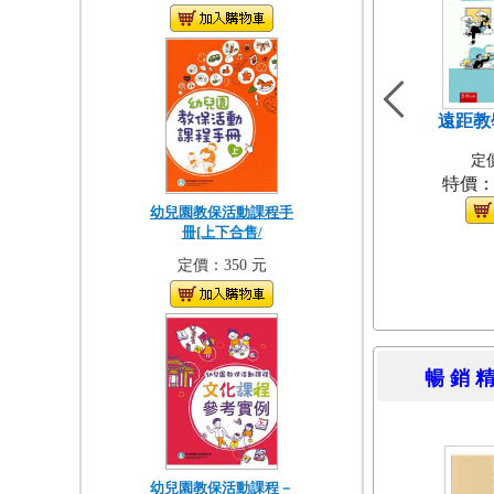
遠距教
定價
特價
幼兒園教保活動課程手
冊[上下合售/
定價：350 元
暢 銷 
幼兒園教保活動課程－