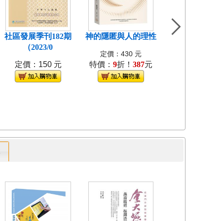
社區發展季刊182期
神的隱匿與人的理性
島嶼食紀[3本不
（2023/0
裝]
定價：430 元
定價：150 元
特價：
9
折！
387
元
定價：1280
特價：
9
折！
1
專