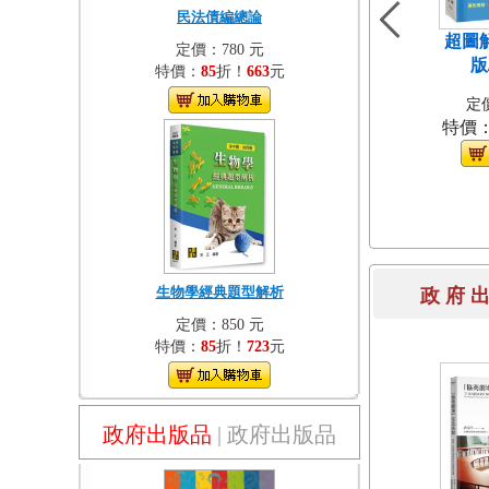
民法債編總論
超圖
定價：780 元
版
特價：
85
折！
663
元
定價
特價
生物學經典題型解析
政 府 
定價：850 元
特價：
85
折！
723
元
政府出版品
|
政府出版品