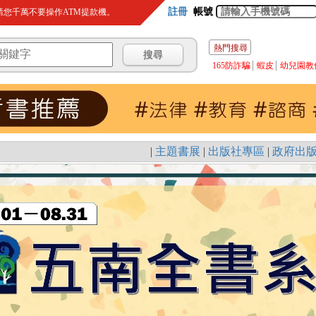
註冊
帳號
您千萬不要操作ATM提款機。
熱門搜尋
165防詐騙
蝦皮
幼兒園教
|
主題書展
|
出版社專區
|
政府出