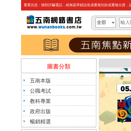
重要訊息：慎防詐騙電話，絕無簽單錯誤造成重複扣款或重複出貨，請
圖書分類
五南本版
公職考試
教科專業
政府出版
暢銷精選