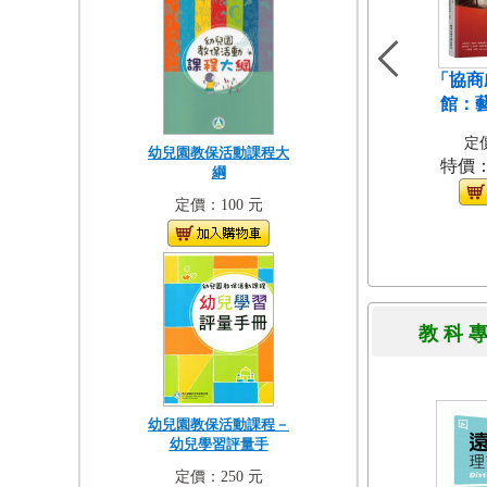
「協商
館：
定價
幼兒園教保活動課程大
特價
綱
定價：100 元
教 科 
幼兒園教保活動課程－
幼兒學習評量手
定價：250 元