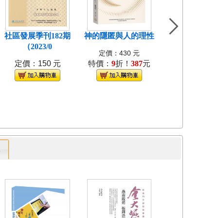
社區發展季刊182期
神的隱匿與人的理性
島嶼食紀[3本不
（2023/0
裝]
定價：430 元
定價：150 元
特價：
9
折！
387
元
定價：1280
特價：
9
折！
1
專