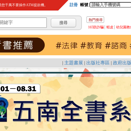
註冊
帳號
您千萬不要操作ATM提款機。
熱門搜尋
165防詐騙
蝦皮
幼兒園教
|
主題書展
|
出版社專區
|
政府出