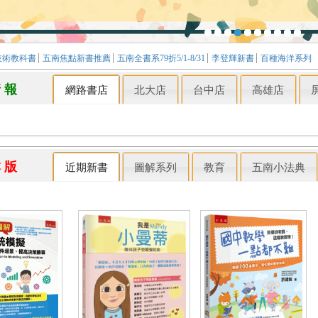
技術教科書
五南焦點新書推薦
五南全書系79折5/1-8/31
李登輝新書
百種海洋系列
情 報
網路書店
北大店
台中店
高雄店
本 版
近期新書
圖解系列
教育
五南小法典