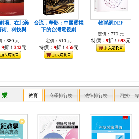
劇場」在北美
台流．華影：中國霸權
物聯網DEF
藝術、科技與
下的台灣電視劇
定價：770 元
特價：
9
折！
693
元
：380 元
定價：510 元
：
9
折！
342
元
特價：
9
折！
459
元
專 業
教育
商學排行榜
法律排行榜
四技/二