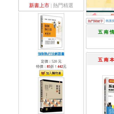
新書上市
|
熱門精選
救護
熱門關鍵字
五 南 
強制執行法解題書
五 南 
定價：520 元
特價：
85
折！
442
元