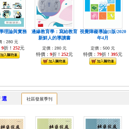
學理論與實務
邊緣教育學：寫給教育
視覺障礙導論[1版/2020
新鮮人的導讀書
年4月
：280 元
：
9
折！
252
元
定價：280 元
定價：500 元
特價：
9
折！
252
元
特價：
79
折！
395
元
精 選
社區發展季刊