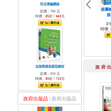
民法債編總論
超圖
定價：780 元
版
特價：
85
折！
663
元
定價
特價
生物學經典題型解析
政 府 
定價：850 元
特價：
85
折！
723
元
政府出版品
|
政府出版品