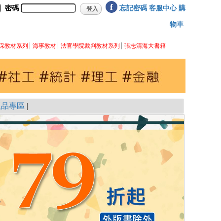
f
密碼
忘記密碼
客服中心
購
物車
保教材系列
海事教材
法官學院裁判教材系列
張志清海大書籍
版品專區
|