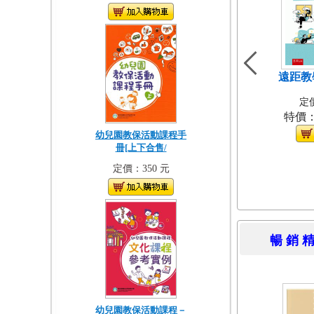
遠距教
定價
特價
幼兒園教保活動課程手
冊[上下合售/
定價：350 元
暢 銷 
幼兒園教保活動課程－