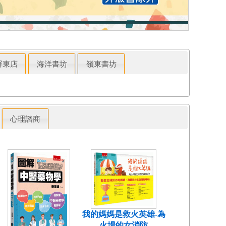
屏東店
海洋書坊
嶺東書坊
心理諮商
我的媽媽是救火英雄-為
火場的女消防