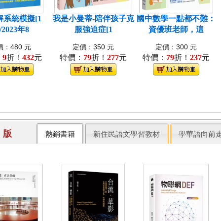
解系統模擬[1
我是小曼蒂-陪伴孩子克
國中數學一點都不難：
/2023年8
服強迫症[1
資優班老師，這
：480 元
定價：350 元
定價：300 元
：
9
折！
432
元
特價：
79
折！
277
元
特價：
79
折！
237
元
出 版
熱銷書籍
新住民語文學習教材
學華語向前