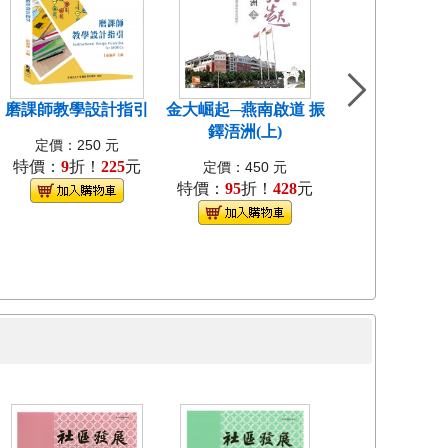
磨課師教學設計指引
金大崛起─燕南啟道 振
中國近代教會大
鐸浯洲(上)
考試研究[1
定價：250 元
特價：
9
折！
225
元
定價：400
定價：450 元
特價：
95
折！
428
元