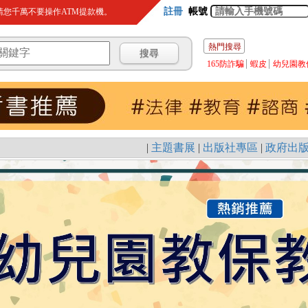
註冊
帳號
您千萬不要操作ATM提款機。
熱門搜尋
165防詐騙
蝦皮
幼兒園教
|
主題書展
|
出版社專區
|
政府出