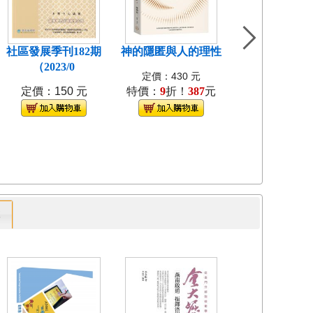
社區發展季刊182期
神的隱匿與人的理性
島嶼食紀[3本不
（2023/0
裝]
定價：430 元
定價：150 元
特價：
9
折！
387
元
定價：1280
特價：
9
折！
1
專