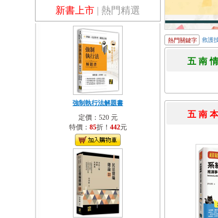
新書上市
|
熱門精選
救護
熱門關鍵字
五 南 
強制執行法解題書
五 南 
定價：520 元
特價：
85
折！
442
元