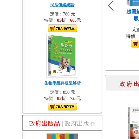
民法債編總論
超圖
定價：780 元
版
特價：
85
折！
663
元
定價
特價
生物學經典題型解析
政 府 
定價：850 元
特價：
85
折！
723
元
政府出版品
|
政府出版品