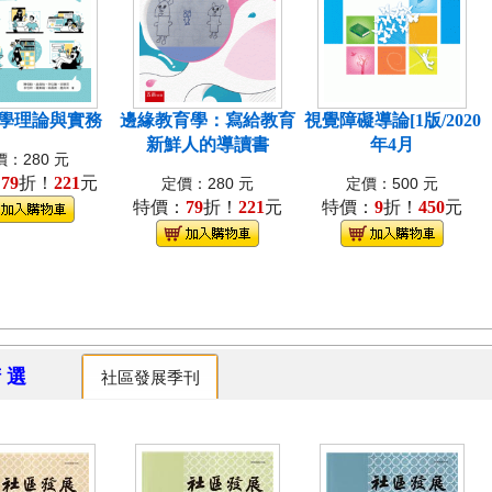
學理論與實務
邊緣教育學：寫給教育
視覺障礙導論[1版/2020
新鮮人的導讀書
年4月
：280 元
：
79
折！
221
元
定價：280 元
定價：500 元
特價：
79
折！
221
元
特價：
9
折！
450
元
精 選
社區發展季刊