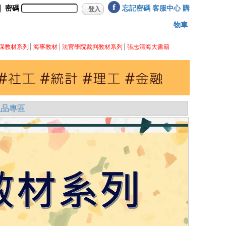
f
密碼
忘記密碼
客服中心
購
物車
保教材系列
海事教材
法官學院裁判教材系列
張志清海大書籍
版品專區
|