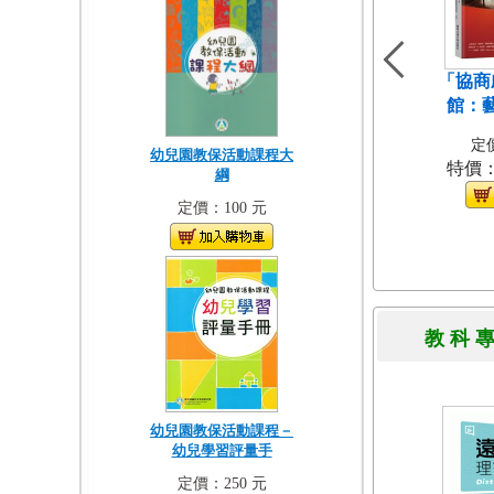
「協商
館：
定價
幼兒園教保活動課程大
特價
綱
定價：100 元
教 科 
幼兒園教保活動課程－
幼兒學習評量手
定價：250 元