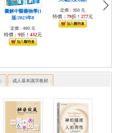
定價：350 元
圖解中醫藥物學[1
土地稅法[5版/20
特價：
79
折！
277
元
版/2023年8
月/3
定價：480 元
定價：520 
特價：
9
折！
432
元
特價：
79
折！
走
成人基本識字教材