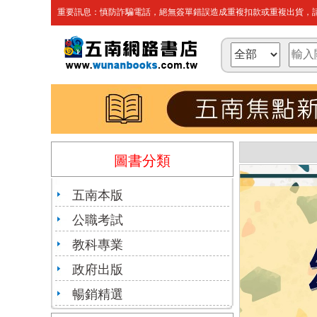
重要訊息：慎防詐騙電話，絕無簽單錯誤造成重複扣款或重複出貨，請
圖書分類
五南本版
公職考試
教科專業
政府出版
暢銷精選