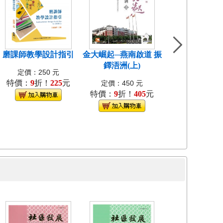
磨課師教學設計指引
金大崛起─燕南啟道 振
中國近代教會大
鐸浯洲(上)
考試研究[1
定價：250 元
特價：
9
折！
225
元
定價：400
定價：450 元
特價：
9
折！
405
元