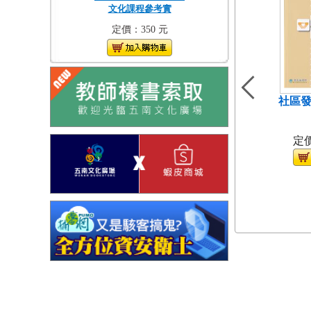
文化課程參考實
定價：350 元
社區發
（
定價