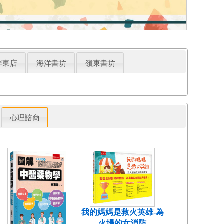
屏東店
海洋書坊
嶺東書坊
心理諮商
我的媽媽是救火英雄-為
火場的女消防