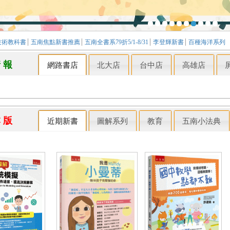
技術教科書
五南焦點新書推薦
五南全書系79折5/1-8/31
李登輝新書
百種海洋系列
情 報
網路書店
北大店
台中店
高雄店
本 版
近期新書
圖解系列
教育
五南小法典