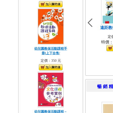
遠距教
定價
特價
幼兒園教保活動課程手
冊[上下合售/
定價：350 元
暢 銷 
幼兒園教保活動課程－