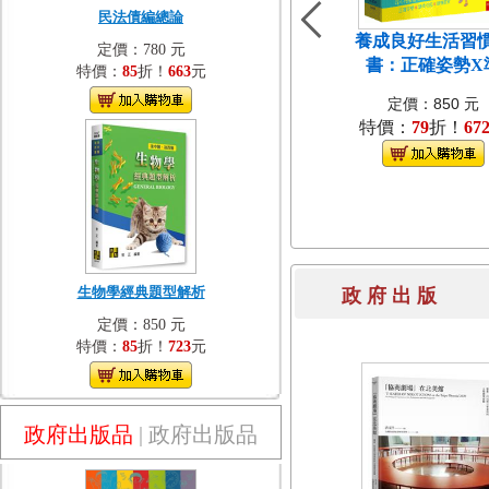
民法債編總論
養成良好生活習
定價：780 元
書：正確姿勢X
特價：
85
折！
663
元
定價：850 元
特價：
79
折！
67
生物學經典題型解析
政 府 出 
定價：850 元
特價：
85
折！
723
元
政府出版品
|
政府出版品