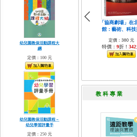
「協商劇場」在
館：藝術、科技
定價：380 元
幼兒園教保活動課程大
特價：
9
折！
342
綱
定價：100 元
教 科 專 
幼兒園教保活動課程－
幼兒學習評量手
定價：250 元