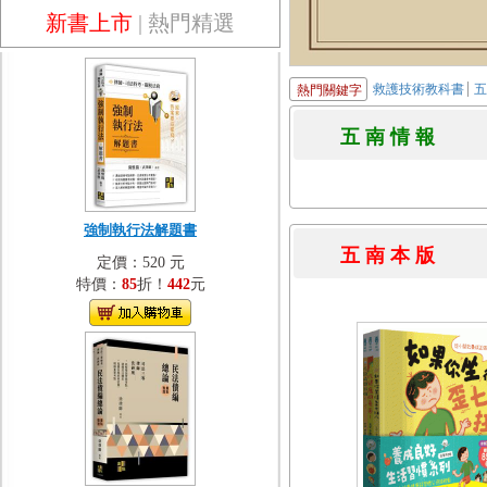
新書上市
|
熱門精選
救護技術教科書
熱門關鍵字
五 南 情 
強制執行法解題書
五 南 本 
定價：520 元
特價：
85
折！
442
元