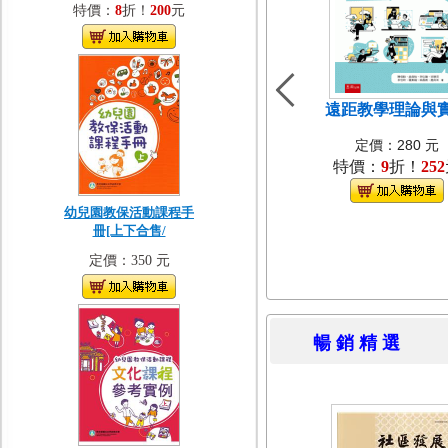
特價：
8
折！
200
元
遠距教學理論與
定價：280 元
特價：
9
折！
252
幼兒園教保活動課程手
冊[上下合售/
定價：350 元
暢 銷 精 