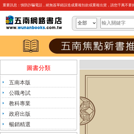
重要訊息：慎防詐騙電話，絕無簽單錯誤造成重複扣款或重複出貨，請您千萬不要操
圖書分類
五南本版
公職考試
教科專業
政府出版
暢銷精選