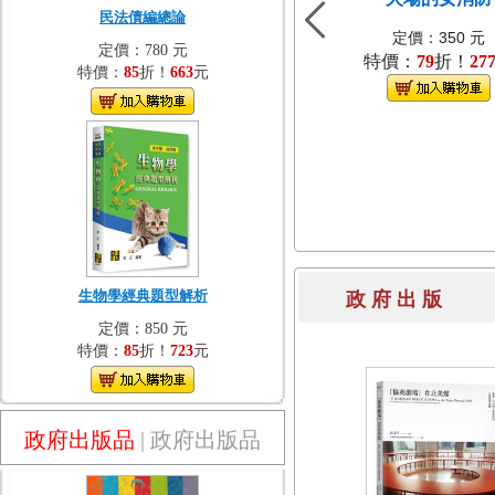
民法債編總論
定價：350 元
定價：780 元
特價：
79
折！
27
特價：
85
折！
663
元
生物學經典題型解析
政 府 出 
定價：850 元
特價：
85
折！
723
元
政府出版品
|
政府出版品