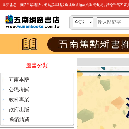
重要訊息：慎防詐騙電話，絕無簽單錯誤造成重複扣款或重複出貨，請您千萬不要操
圖書分類
五南本版
公職考試
教科專業
政府出版
暢銷精選