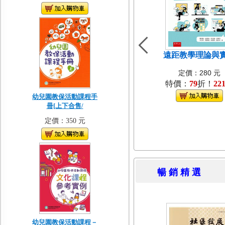
遠距教學理論與
定價：280 元
特價：
79
折！
22
幼兒園教保活動課程手
冊[上下合售/
定價：350 元
暢 銷 精 
幼兒園教保活動課程－