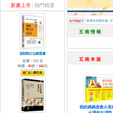
新書上市
|
熱門精選
救護技術教科書
熱門關鍵字
五 南 情 
強制執行法解題書
五 南 本 
定價：520 元
特價：
85
折！
442
元
我的媽媽是救火英
火場的女消防