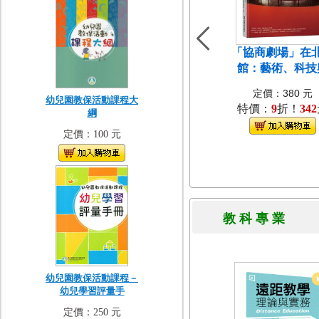
「協商劇場」在
館：藝術、科技
定價：380 元
幼兒園教保活動課程大
特價：
9
折！
342
綱
定價：100 元
教 科 專 
幼兒園教保活動課程－
幼兒學習評量手
定價：250 元