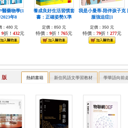
中醫藥物學[1
養成良好生活習慣套
我是小曼蒂-陪伴孩子克
/2023年8
書：正確姿勢X準
服強迫症[1
：480 元
定價：850 元
定價：350 元
：
9
折！
432
元
特價：
9
折！
765
元
特價：
79
折！
277
元
出 版
熱銷書籍
新住民語文學習教材
學華語向前