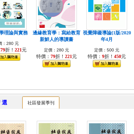
學理論與實務
邊緣教育學：寫給教育
視覺障礙導論[1版/2020
新鮮人的導讀書
年4月
：280 元
：
79
折！
221
元
定價：280 元
定價：500 元
特價：
79
折！
221
元
特價：
9
折！
450
元
精 選
社區發展季刊