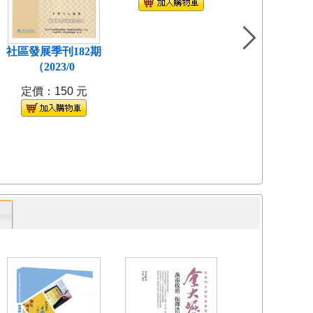
特價：
9
折！
1
社區發展季刊182期
（2023/0
定價：150 元
專