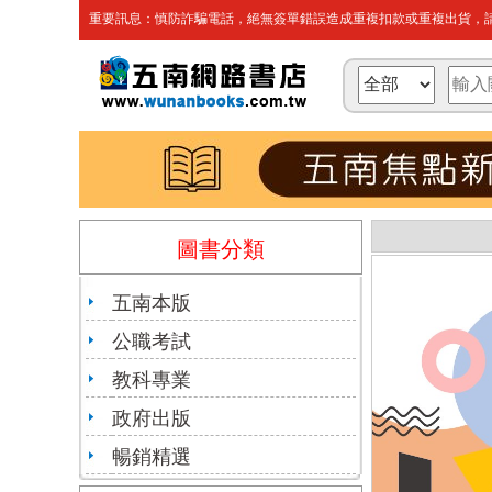
重要訊息：慎防詐騙電話，絕無簽單錯誤造成重複扣款或重複出貨，請
圖書分類
五南本版
公職考試
教科專業
政府出版
暢銷精選