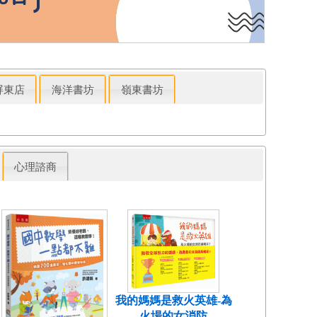
屏東店
海洋書坊
嶺東書坊
心理諮商
我的媽媽是救火英雄-為
火場的女消防