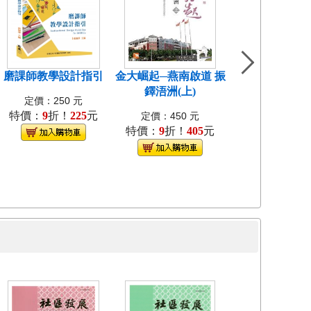
磨課師教學設計指引
金大崛起─燕南啟道 振
中國近代教會大
鐸浯洲(上)
考試研究[1
定價：250 元
特價：
9
折！
225
元
定價：400
定價：450 元
特價：
9
折！
405
元