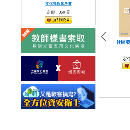
文化課程參考實
定價：350 元
社區發
（
定價