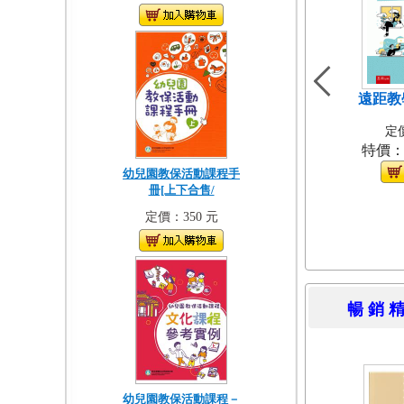
遠距教
定價
特價
幼兒園教保活動課程手
冊[上下合售/
定價：350 元
暢 銷 
幼兒園教保活動課程－