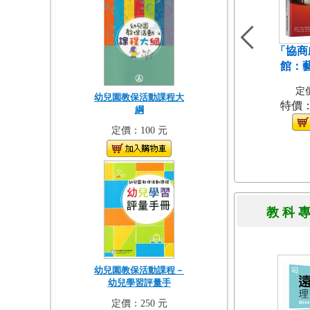
「協商
館：
定價
幼兒園教保活動課程大
特價
綱
定價：100 元
教 科 
幼兒園教保活動課程－
幼兒學習評量手
定價：250 元