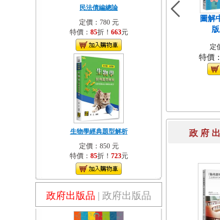
民法債編總論
圖解
定價：780 元
版
特價：
85
折！
663
元
定價
特價
生物學經典題型解析
政 府 
定價：850 元
特價：
85
折！
723
元
政府出版品
|
政府出版品