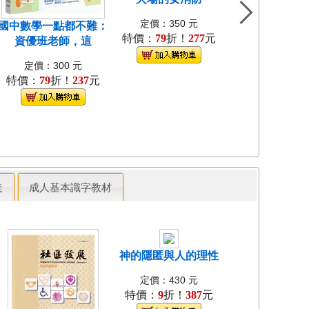
定價：350 元
國中數學一點都不難：
文學原來這麼有
特價：
79
折！
277
元
資優班老師，這
覆傳統教學
定價：300 元
定價：380 
特價：
79
折！
237
元
特價：
79
折！
走
成人基本識字教材
神的隱匿與人的理性
島嶼食紀[3本不
裝]
定價：430 元
特價：
9
折！
387
元
定價：1280