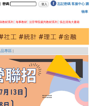
f
密碼
忘記密碼
客服中心
購
物車
保教材系列
海事教材
法官學院裁判教材系列
張志清海大書籍
版品專區
|