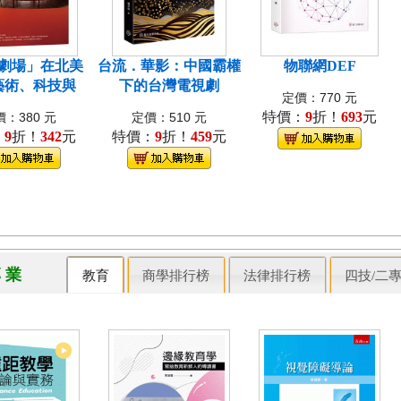
劇場」在北美
台流．華影：中國霸權
物聯網DEF
藝術、科技與
下的台灣電視劇
定價：770 元
特價：
9
折！
693
元
：380 元
定價：510 元
：
9
折！
342
元
特價：
9
折！
459
元
專 業
教育
商學排行榜
法律排行榜
四技/二