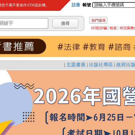
註冊
帳號
您千萬不要操作ATM提款機。
熱門搜尋
165防詐騙
蝦皮
幼兒園教
|
主題書展
|
出版社專區
|
政府出