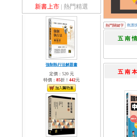
新書上市
|
熱門精選
救護
熱門關鍵字
五 南 
強制執行法解題書
五 南 
定價：520 元
特價：
85
折！
442
元