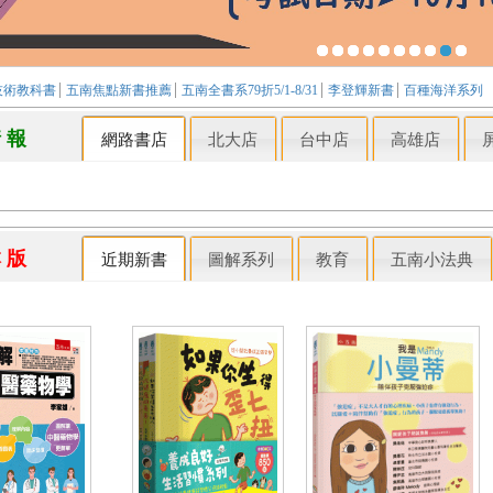
技術教科書
五南焦點新書推薦
五南全書系79折5/1-8/31
李登輝新書
百種海洋系列
情 報
網路書店
北大店
台中店
高雄店
本 版
近期新書
圖解系列
教育
五南小法典