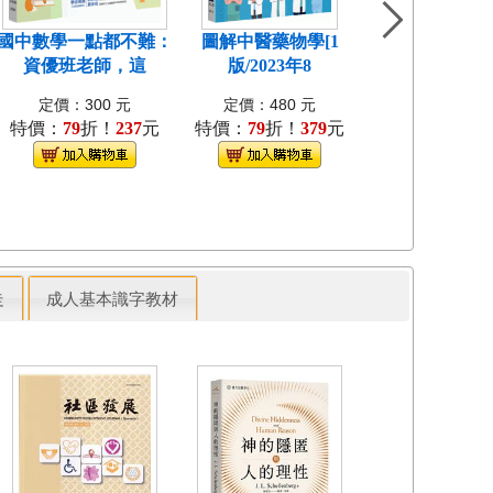
國中數學一點都不難：
圖解中醫藥物學[1
穿越千年的黑
資優班老師，這
版/2023年8
險：和古人「
定價：300 元
定價：480 元
定價：380 
特價：
79
折！
237
元
特價：
79
折！
379
元
特價：
79
折！
走
成人基本識字教材