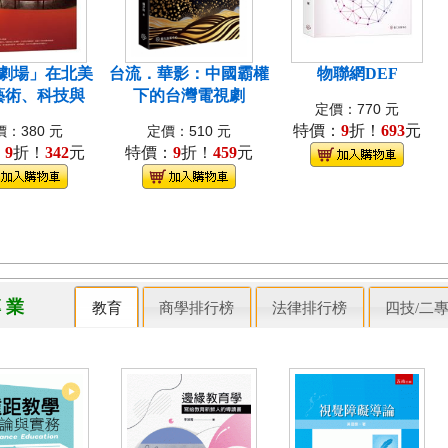
劇場」在北美
台流．華影：中國霸權
物聯網DEF
藝術、科技與
下的台灣電視劇
定價：770 元
特價：
9
折！
693
元
：380 元
定價：510 元
：
9
折！
342
元
特價：
9
折！
459
元
專 業
教育
商學排行榜
法律排行榜
四技/二