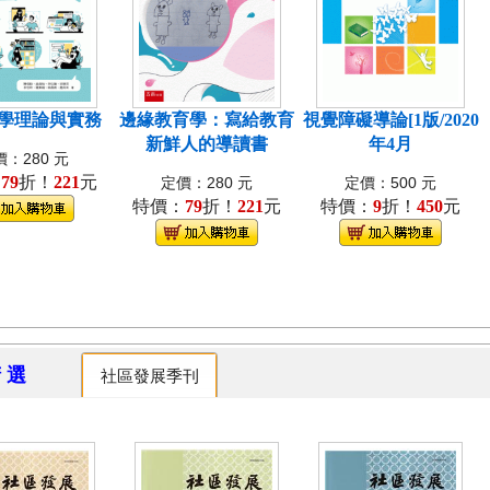
學理論與實務
邊緣教育學：寫給教育
視覺障礙導論[1版/2020
新鮮人的導讀書
年4月
：280 元
：
79
折！
221
元
定價：280 元
定價：500 元
特價：
79
折！
221
元
特價：
9
折！
450
元
精 選
社區發展季刊