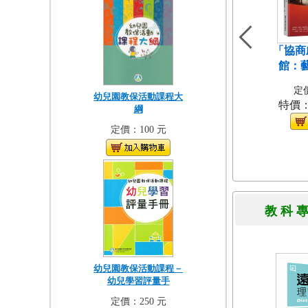
「協商
館：
定價
幼兒園教保活動課程大
特價
綱
定價：100 元
教 科 
幼兒園教保活動課程－
幼兒學習評量手
定價：250 元