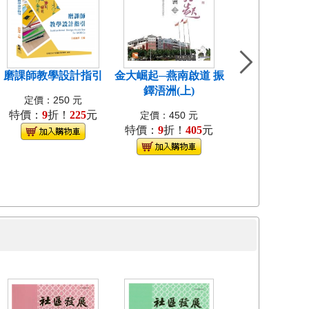
磨課師教學設計指引
金大崛起─燕南啟道 振
中國近代教會大
鐸浯洲(上)
考試研究[1
定價：250 元
特價：
9
折！
225
元
定價：400
定價：450 元
特價：
9
折！
405
元