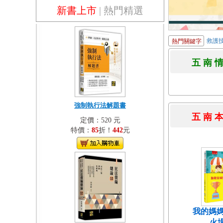
新書上市
|
熱門精選
救護
熱門關鍵字
五 南 
強制執行法解題書
五 南 
定價：520 元
特價：
85
折！
442
元
我的媽媽
火