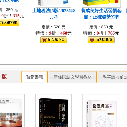
：350 元
土地稅法[5版/2023年8
養成良好生活習慣套
：
9
折！
315
元
月/3
書：正確姿勢X準
定價：520 元
定價：850 元
特價：
9
折！
468
元
特價：
9
折！
765
元
出 版
熱銷書籍
新住民語文學習教材
學華語向前