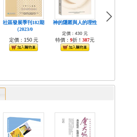
社區發展季刊182期
神的隱匿與人的理性
島嶼食紀[3本不
（2023/0
裝]
定價：430 元
定價：150 元
特價：
9
折！
387
元
定價：1280
特價：
9
折！
1
專