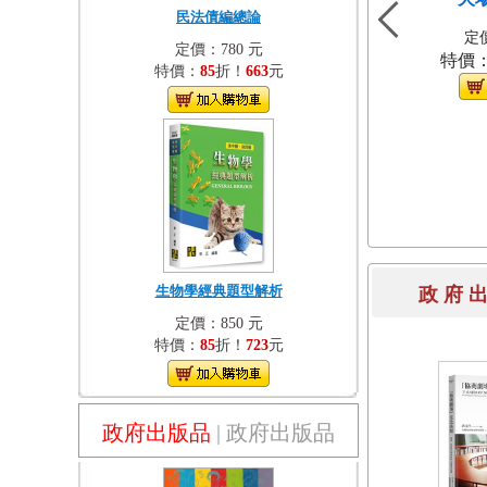
民法債編總論
定價
定價：780 元
特價
特價：
85
折！
663
元
生物學經典題型解析
政 府 
定價：850 元
特價：
85
折！
723
元
政府出版品
|
政府出版品