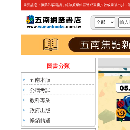
重要訊息：慎防詐騙電話，絕無簽單錯誤造成重複扣款或重複出貨，請
圖書分類
五南本版
公職考試
教科專業
政府出版
暢銷精選