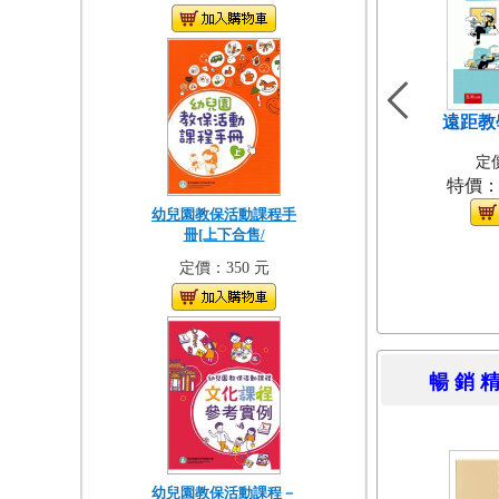
遠距教
定價
特價
幼兒園教保活動課程手
冊[上下合售/
定價：350 元
暢 銷 
幼兒園教保活動課程－