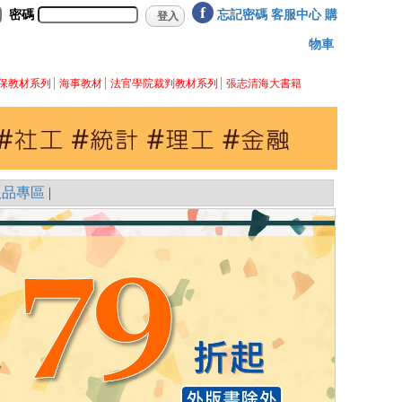
f
密碼
忘記密碼
客服中心
購
物車
保教材系列
海事教材
法官學院裁判教材系列
張志清海大書籍
版品專區
|