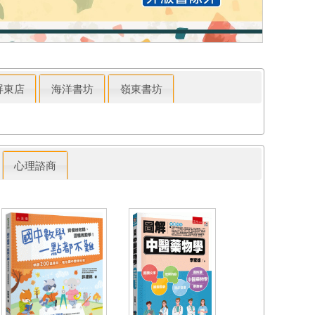
屏東店
海洋書坊
嶺東書坊
心理諮商