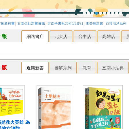
技術教科書
五南焦點新書推薦
五南全書系79折5/1-8/31
李登輝新書
百種海洋系列
情 報
網路書店
北大店
台中店
高雄店
本 版
近期新書
圖解系列
教育
五南小法典
是救火英雄-為
場的女消防