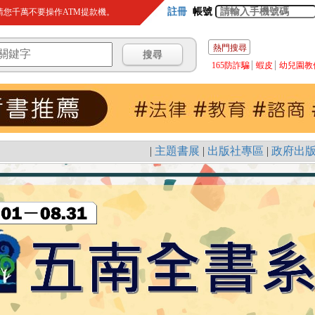
註冊
帳號
您千萬不要操作ATM提款機。
熱門搜尋
165防詐騙
蝦皮
幼兒園教
|
主題書展
|
出版社專區
|
政府出