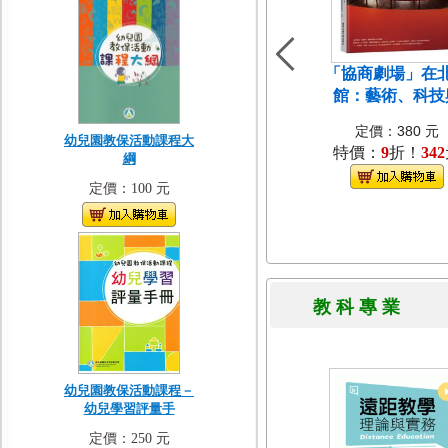
「協商劇場」在
館：藝術、科技
定價：380 元
幼兒園教保活動課程大
特價：
9
折！
342
綱
定價：100 元
教 科 專 
幼兒園教保活動課程－
幼兒學習評量手
定價：250 元