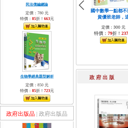
民法債編總論
國中數學一點都不
定價：780 元
資優班老師，
特價：
85
折！
663
元
定價：300 元
特價：
79
折！
23
生物學經典題型解析
政 府 出 
定價：850 元
特價：
85
折！
723
元
政府出版品
|
政府出版品