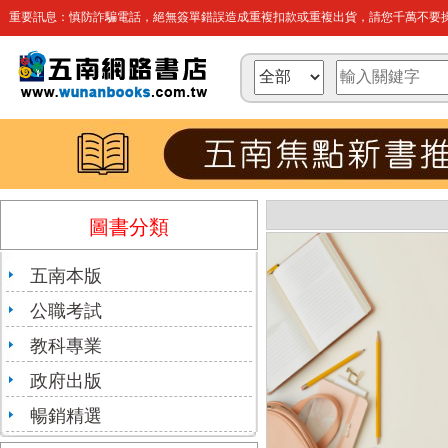
重要訊息：慎防詐騙電話，絕無簽單錯誤造成重複扣款或重複出貨，請您千萬不要操
圖書分類
五南本版
公職考試
教科專業
政府出版
暢銷精選