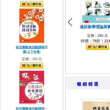
遠距教學理論與
定價：280 元
特價：
79
折！
22
幼兒園教保活動課程手
冊[上下合售/
定價：350 元
暢 銷 精 
幼兒園教保活動課程－