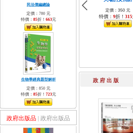
民法債編總論
定價：350 元
定價：780 元
特價：
9
折！
315
特價：
85
折！
663
元
生物學經典題型解析
政 府 出 
定價：850 元
特價：
85
折！
723
元
政府出版品
|
政府出版品