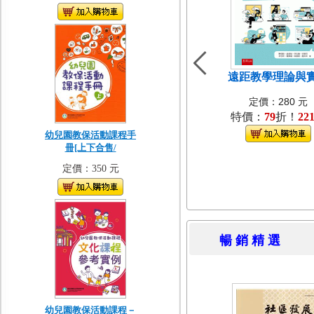
遠距教學理論與
定價：280 元
特價：
79
折！
22
幼兒園教保活動課程手
冊[上下合售/
定價：350 元
暢 銷 精 
幼兒園教保活動課程－