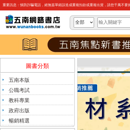
重要訊息：慎防詐騙電話，絕無簽單錯誤造成重複扣款或重複出貨，請您千萬不要操
圖書分類
五南本版
公職考試
教科專業
政府出版
暢銷精選