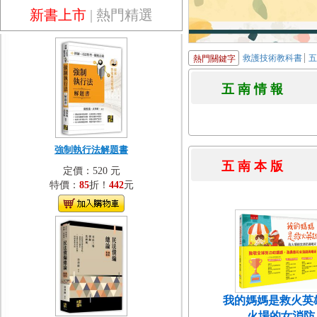
新書上市
|
熱門精選
救護技術教科書
熱門關鍵字
五 南 情 
強制執行法解題書
五 南 本 
定價：520 元
特價：
85
折！
442
元
我的媽媽是救火英
火場的女消防