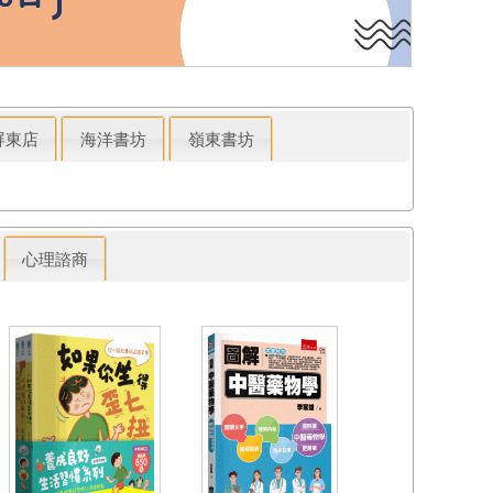
屏東店
海洋書坊
嶺東書坊
心理諮商