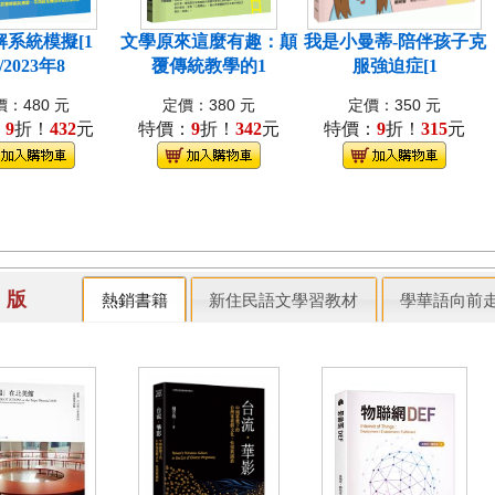
解系統模擬[1
文學原來這麼有趣：顛
我是小曼蒂-陪伴孩子克
/2023年8
覆傳統教學的1
服強迫症[1
：480 元
定價：380 元
定價：350 元
：
9
折！
432
元
特價：
9
折！
342
元
特價：
9
折！
315
元
出 版
熱銷書籍
新住民語文學習教材
學華語向前