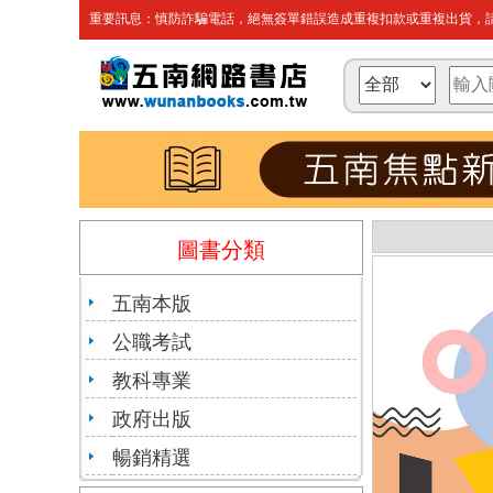
重要訊息：慎防詐騙電話，絕無簽單錯誤造成重複扣款或重複出貨，請
圖書分類
五南本版
公職考試
教科專業
政府出版
暢銷精選