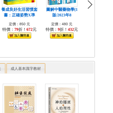
養成良好生活習慣套
圖解中醫藥物學[1
超圖解財務分析
書：正確姿勢X準
版/2023年8
版/2023年
定價：850 元
定價：480 元
定價：500 
特價：
79
折！
672
元
特價：
9
折！
432
元
特價：
79
折！
走
成人基本識字教材