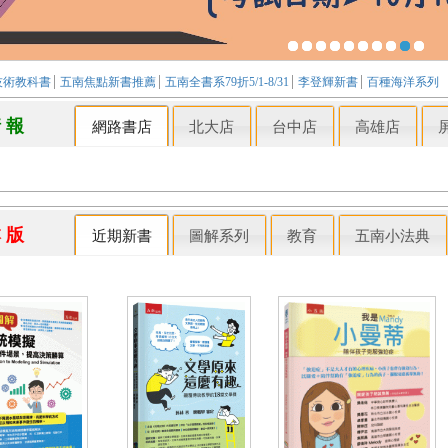
技術教科書
五南焦點新書推薦
五南全書系79折5/1-8/31
李登輝新書
百種海洋系列
情 報
網路書店
北大店
台中店
高雄店
本 版
近期新書
圖解系列
教育
五南小法典