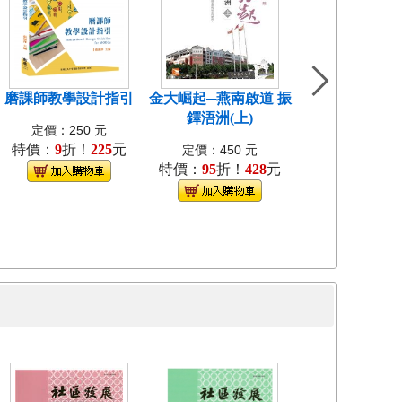
磨課師教學設計指引
金大崛起─燕南啟道 振
中國近代教會大
鐸浯洲(上)
考試研究[1
定價：250 元
特價：
9
折！
225
元
定價：400
定價：450 元
特價：
95
折！
428
元