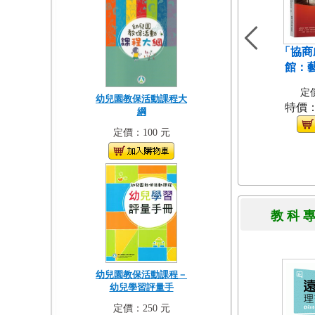
「協商
館：
定價
幼兒園教保活動課程大
特價
綱
定價：100 元
教 科 
幼兒園教保活動課程－
幼兒學習評量手
定價：250 元