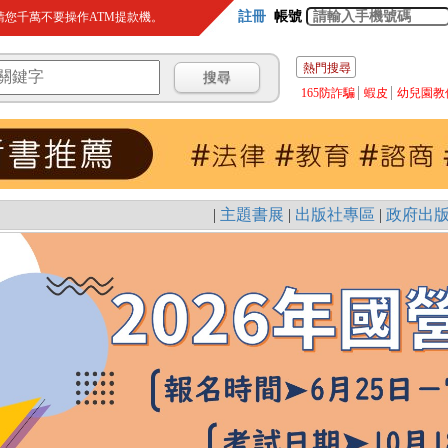
註冊
帳號
您千萬不要操作ATM提款機。
熱門搜尋
165防詐騙
蝦皮
幼兒園教
|
主題書展
|
出版社專區
|
政府出