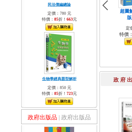
民法債編總論
超圖
定價：780 元
版
特價：
85
折！
663
元
定價
特價
生物學經典題型解析
政 府 
定價：850 元
特價：
85
折！
723
元
政府出版品
|
政府出版品