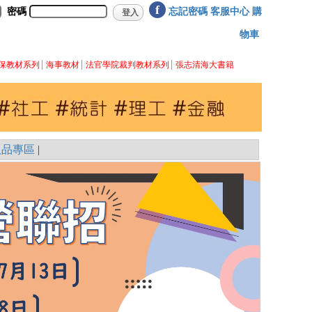
f
密碼
忘記密碼
客服中心
購
物車
保教材系列
海事教材
法官學院裁判教材系列
張志清海大書籍
版品專區
|