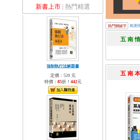
新書上市
|
熱門精選
救護
熱門關鍵字
五 南 
強制執行法解題書
五 南 
定價：520 元
特價：
85
折！
442
元