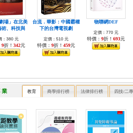
劇場」在北美
台流．華影：中國霸權
物聯網DEF
藝術、科技與
下的台灣電視劇
定價：770 元
特價：
9
折！
693
元
：380 元
定價：510 元
：
9
折！
342
元
特價：
9
折！
459
元
專 業
教育
商學排行榜
法律排行榜
四技/二