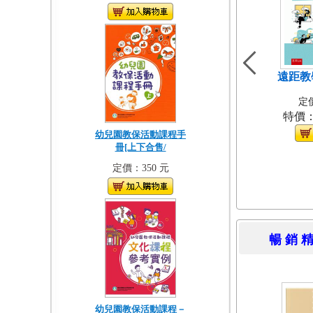
遠距教
定價
特價
幼兒園教保活動課程手
冊[上下合售/
定價：350 元
暢 銷 
幼兒園教保活動課程－