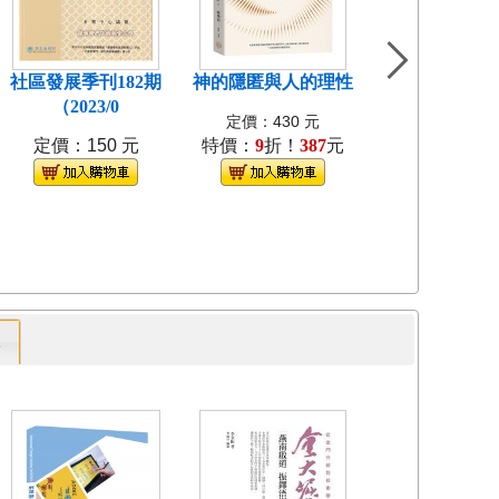
社區發展季刊182期
神的隱匿與人的理性
島嶼食紀[3本不
（2023/0
裝]
定價：430 元
定價：150 元
特價：
9
折！
387
元
定價：1280
特價：
9
折！
1
專