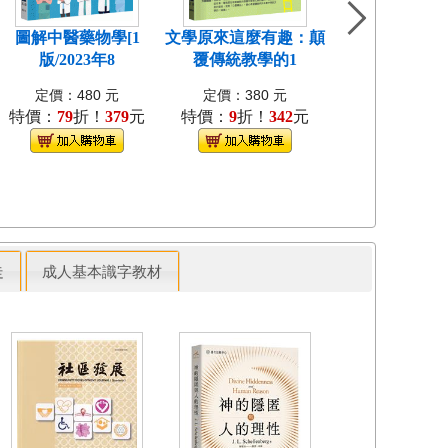
圖解中醫藥物學[1
文學原來這麼有趣：顛
超圖解財務分析
版/2023年8
覆傳統教學的1
版/2023年
定價：480 元
定價：380 元
定價：500 
特價：
79
折！
379
元
特價：
9
折！
342
元
特價：
79
折！
走
成人基本識字教材