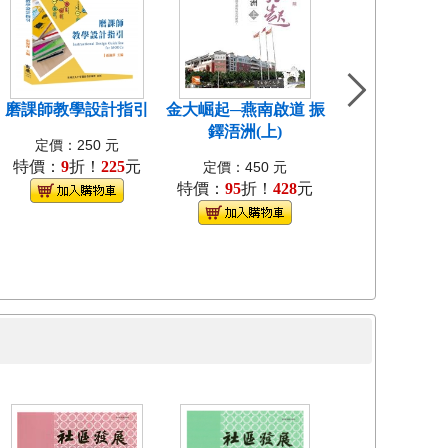
磨課師教學設計指引
金大崛起─燕南啟道 振
中國近代教會大
鐸浯洲(上)
考試研究[1
定價：250 元
特價：
9
折！
225
元
定價：400
定價：450 元
特價：
95
折！
428
元