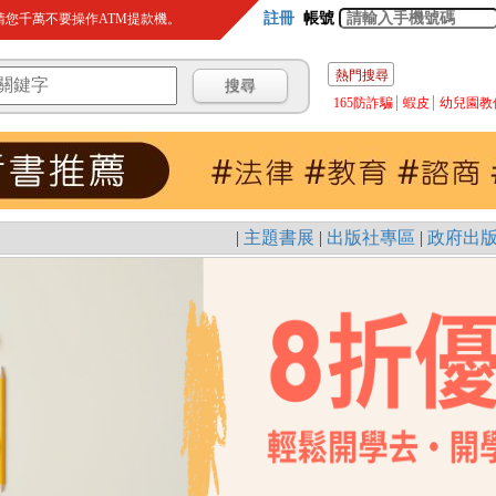
註冊
帳號
您千萬不要操作ATM提款機。
熱門搜尋
165防詐騙
蝦皮
幼兒園教
|
主題書展
|
出版社專區
|
政府出