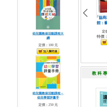
「協商
館：
定價
幼兒園教保活動課程大
特價
綱
定價：100 元
教 科 
幼兒園教保活動課程－
幼兒學習評量手
定價：250 元