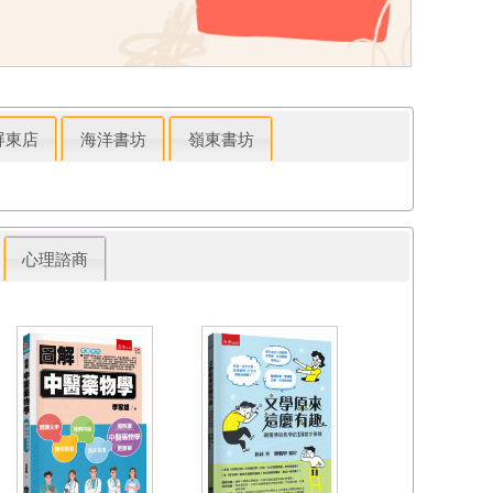
屏東店
海洋書坊
嶺東書坊
心理諮商