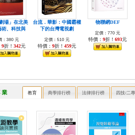
劇場」在北美
台流．華影：中國霸權
物聯網DEF
藝術、科技與
下的台灣電視劇
定價：770 元
特價：
9
折！
693
元
：380 元
定價：510 元
：
9
折！
342
元
特價：
9
折！
459
元
專 業
教育
商學排行榜
法律排行榜
四技/二