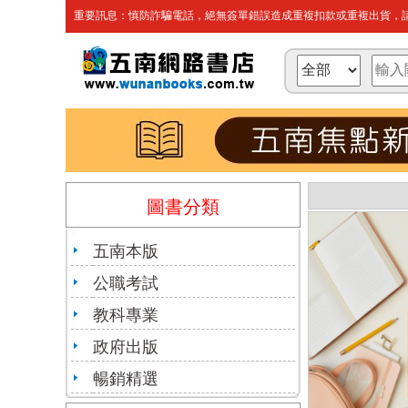
重要訊息：慎防詐騙電話，絕無簽單錯誤造成重複扣款或重複出貨，請
圖書分類
五南本版
公職考試
教科專業
政府出版
暢銷精選