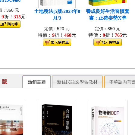
：350 元
土地稅法[5版/2023年8
養成良好生活習慣套
：
9
折！
315
元
月/3
書：正確姿勢X準
定價：520 元
定價：850 元
特價：
9
折！
468
元
特價：
9
折！
765
元
出 版
熱銷書籍
新住民語文學習教材
學華語向前