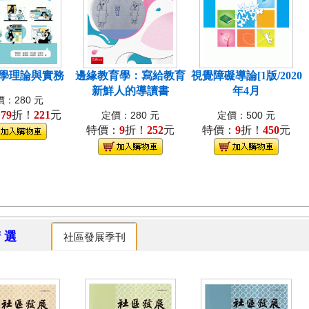
學理論與實務
邊緣教育學：寫給教育
視覺障礙導論[1版/2020
新鮮人的導讀書
年4月
：280 元
：
79
折！
221
元
定價：280 元
定價：500 元
特價：
9
折！
252
元
特價：
9
折！
450
元
精 選
社區發展季刊