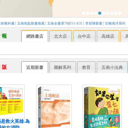
技術教科書
五南焦點新書推薦
五南全書系79折5/1-8/31
李登輝新書
百種海洋系列
情 報
網路書店
北大店
台中店
高雄店
本 版
近期新書
圖解系列
教育
五南小法典
是救火英雄-為
場的女消防