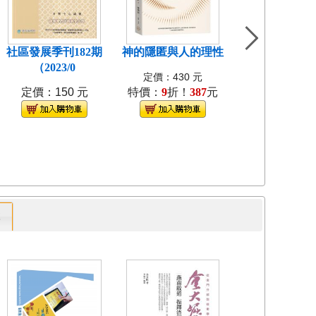
社區發展季刊182期
神的隱匿與人的理性
島嶼食紀[3本不
（2023/0
裝]
定價：430 元
定價：150 元
特價：
9
折！
387
元
定價：1280
特價：
9
折！
1
專