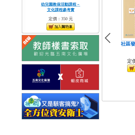
幼兒園教保活動課程－
文化課程參考實
定價：350 元
社區發
（
定價