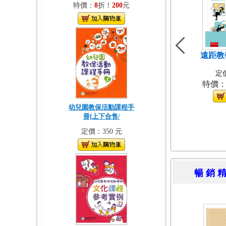
特價：
8
折！
200
元
遠距教
定價
特價
幼兒園教保活動課程手
冊[上下合售/
定價：350 元
暢 銷 