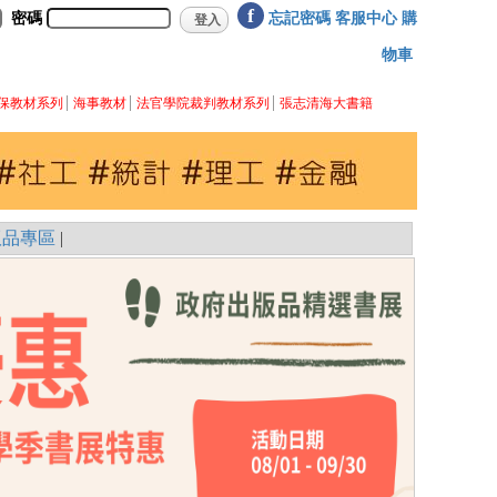
f
密碼
忘記密碼
客服中心
購
物車
保教材系列
海事教材
法官學院裁判教材系列
張志清海大書籍
版品專區
|