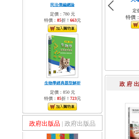
民法債編總論
定價
定價：780 元
特價
特價：
85
折！
663
元
生物學經典題型解析
政 府 
定價：850 元
特價：
85
折！
723
元
政府出版品
|
政府出版品