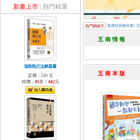
新書上市
|
熱門精選
救護技術教科書
熱門關鍵字
五 南 情 
強制執行法解題書
五 南 本 
定價：520 元
特價：
85
折！
442
元