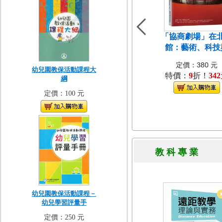
「協商劇場」在
館：藝術、科技
定價：380 元
幼兒園教保活動課程大
特價：
9
折！
342
綱
定價：100 元
教 科 專 
幼兒園教保活動課程－
幼兒學習評量手
定價：250 元