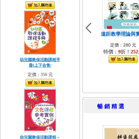
遠距教學理論與
定價：280 元
特價：
9
折！
252
幼兒園教保活動課程手
冊[上下合售/
定價：350 元
暢 銷 精 
幼兒園教保活動課程－