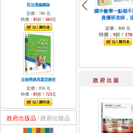
民法債編總論
國中數學一點都不
定價：780 元
資優班老師，
特價：
85
折！
663
元
定價：300 元
特價：
9
折！
270
生物學經典題型解析
政 府 出 
定價：850 元
特價：
85
折！
723
元
政府出版品
|
政府出版品