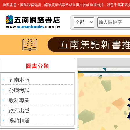
重要訊息：慎防詐騙電話，絕無簽單錯誤造成重複扣款或重複出貨，請您千萬不要操
圖書分類
五南本版
公職考試
教科專業
政府出版
暢銷精選