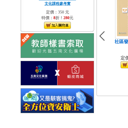
文化課程參考實
定價：350 元
特價：
8
折！
280
元
社區發
（
定價