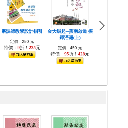
磨課師教學設計指引
金大崛起─燕南啟道 振
中國近代教會大
鐸浯洲(上)
考試研究[1
定價：250 元
特價：
9
折！
225
元
定價：400
定價：450 元
特價：
95
折！
428
元