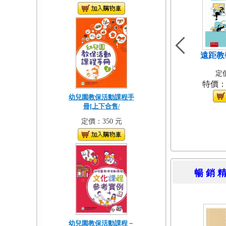
遠距教
定價
特價
幼兒園教保活動課程手
冊[上下合售/
定價：350 元
暢 銷 
幼兒園教保活動課程－