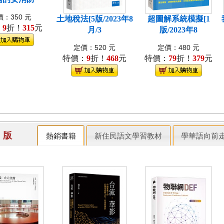
：350 元
土地稅法[5版/2023年8
超圖解系統模擬[1
：
9
折！
315
元
月/3
版/2023年8
定價：520 元
定價：480 元
特價：
9
折！
468
元
特價：
79
折！
379
元
出 版
熱銷書籍
新住民語文學習教材
學華語向前