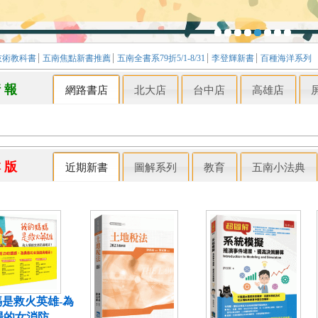
技術教科書
五南焦點新書推薦
五南全書系79折5/1-8/31
李登輝新書
百種海洋系列
情 報
網路書店
北大店
台中店
高雄店
本 版
近期新書
圖解系列
教育
五南小法典
是救火英雄-為
場的女消防