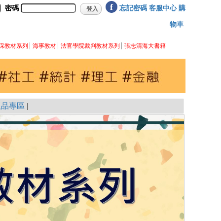
f
密碼
忘記密碼
客服中心
購
物車
保教材系列
海事教材
法官學院裁判教材系列
張志清海大書籍
版品專區
|