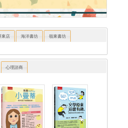
屏東店
海洋書坊
嶺東書坊
心理諮商