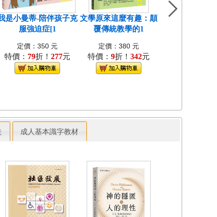
我是小曼蒂-陪伴孩子克
文學原來這麼有趣：顛
超圖解財務分析
服強迫症[1
覆傳統教學的1
版/2023年
定價：350 元
定價：380 元
定價：500 
特價：
79
折！
277
元
特價：
9
折！
342
元
特價：
79
折！
走
成人基本識字教材