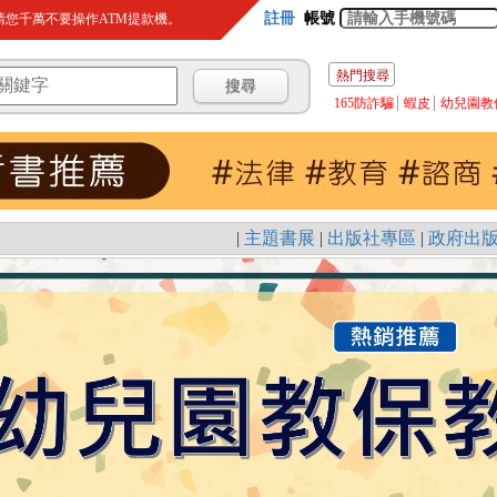
註冊
帳號
您千萬不要操作ATM提款機。
熱門搜尋
165防詐騙
蝦皮
幼兒園教
|
主題書展
|
出版社專區
|
政府出