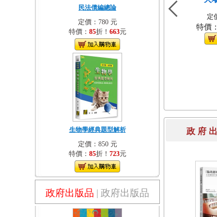
民法債編總論
定價
定價：780 元
特價
特價：
85
折！
663
元
生物學經典題型解析
政 府 
定價：850 元
特價：
85
折！
723
元
政府出版品
|
政府出版品