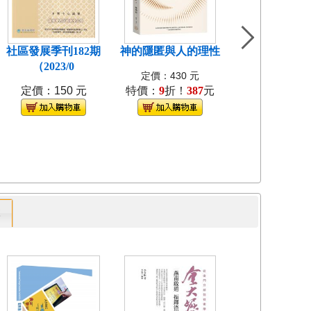
社區發展季刊182期
神的隱匿與人的理性
島嶼食紀[3本不
（2023/0
裝]
定價：430 元
定價：150 元
特價：
9
折！
387
元
定價：1280
特價：
9
折！
1
專