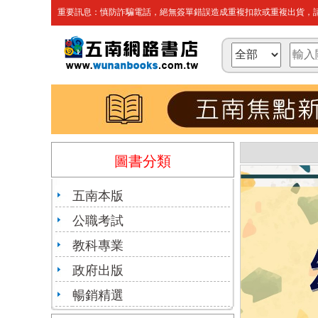
重要訊息：慎防詐騙電話，絕無簽單錯誤造成重複扣款或重複出貨，請
圖書分類
五南本版
公職考試
教科專業
政府出版
暢銷精選