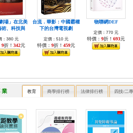
劇場」在北美
台流．華影：中國霸權
物聯網DEF
藝術、科技與
下的台灣電視劇
定價：770 元
特價：
9
折！
693
元
：380 元
定價：510 元
：
9
折！
342
元
特價：
9
折！
459
元
專 業
教育
商學排行榜
法律排行榜
四技/二