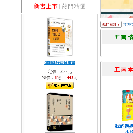
新書上市
|
熱門精選
救護
熱門關鍵字
五 南 
強制執行法解題書
五 南 
定價：520 元
特價：
85
折！
442
元
我的媽媽
火