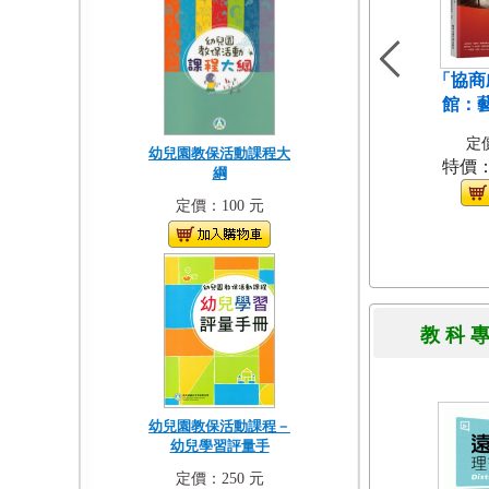
「協商
館：
定價
幼兒園教保活動課程大
特價
綱
定價：100 元
教 科 
幼兒園教保活動課程－
幼兒學習評量手
定價：250 元