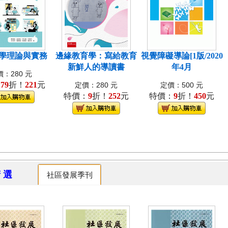
學理論與實務
邊緣教育學：寫給教育
視覺障礙導論[1版/2020
新鮮人的導讀書
年4月
：280 元
：
79
折！
221
元
定價：280 元
定價：500 元
特價：
9
折！
252
元
特價：
9
折！
450
元
精 選
社區發展季刊