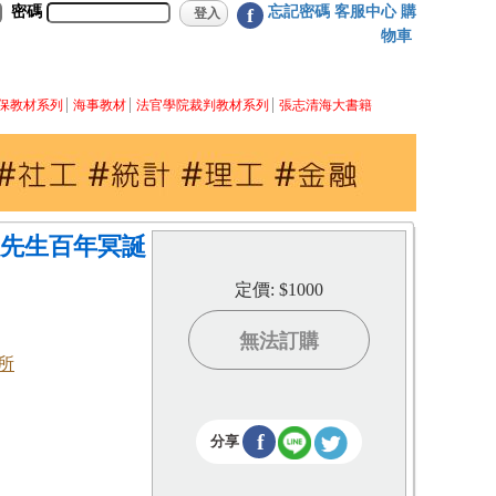
密碼
忘記密碼
客服中心
購
f
物車
保教材系列
海事教材
法官學院裁判教材系列
張志清海大書籍
桂先生百年冥誕
定價: $1000
無法訂購
所
f
分享