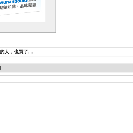
人，也買了....
|