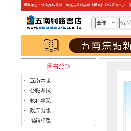
重要訊息：慎防詐騙電話，絕無簽單錯誤造成重複扣款或重複出貨，請
圖書分類
五南本版
公職考試
教科專業
政府出版
暢銷精選