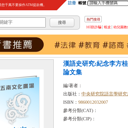
註冊
帳號
您千萬不要操作ATM提款機。
熱門搜尋
165防詐騙
蝦皮
幼兒園教
漢語史研究:紀念李方
論文集
編/著者：
出版社：
中央研究院語言學研究
ISBN：
9860012032007
參考分類(CAT)：
參考分類(CIP)：