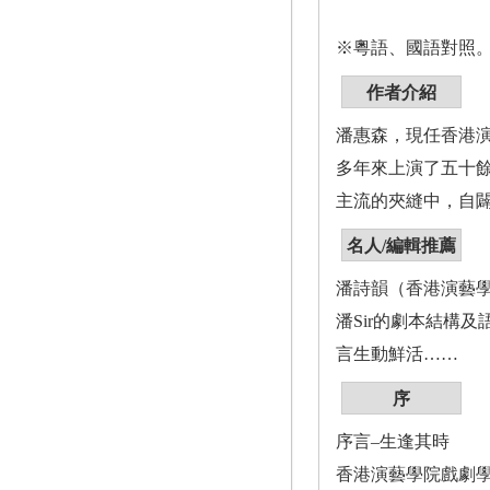
※粵語、國語對照
作者介紹
潘惠森，現任香港演
多年來上演了五十
主流的夾縫中，自
名人/編輯推薦
潘詩韻（香港演藝
潘Sir的劇本結構
言生動鮮活……
序
序言–生逢其時
香港演藝學院戲劇學