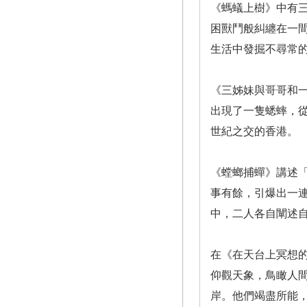
《螞蟻上樹》中有
困獸鬥般糾纏在一
生活中發掘不尋常
《三姊妹與哥哥和
出現了一隻蟋蟀，
世紀之交的香港。
《螳螂捕蟬》講述
事有餘，引爆出一
中，二人各自闡述
在《在天台上冥想
仰觀天象，鳥瞰人
岸。他們竭盡所能