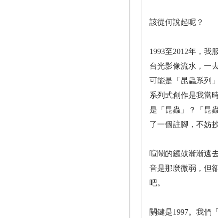
該從何說起呢？
1993至2012
台光影像流水，一
可能是「昆蟲系列
系列式創作是我當
是「昆蟲」？「昆蟲
了一個註腳，不妨
喧鬧的鑼鼓漸漸遠
音是那麼微弱，但
吧。
關鍵是1997。我