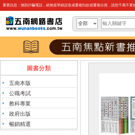
重要訊息：慎防詐騙電話，絕無簽單錯誤造成重複扣款或重複出貨，請您千萬不要操
圖書分類
五南本版
公職考試
教科專業
政府出版
暢銷精選