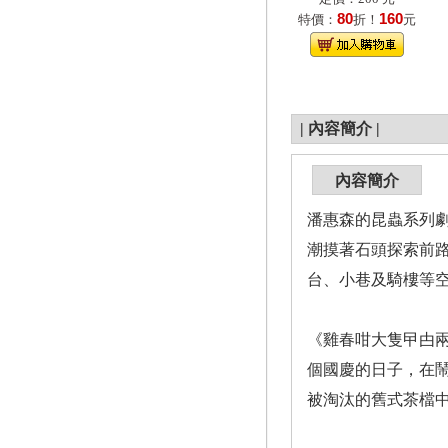
80
160
特價：
折！
元
|
內容簡介
|
內容簡介
潘惠森的昆蟲系列劇
潮摸著石頭探索前
台、小巷及騎樓等
《雞春咁大隻曱甴
個國慶的日子，在鬧
被淘汰的舊式茶檔