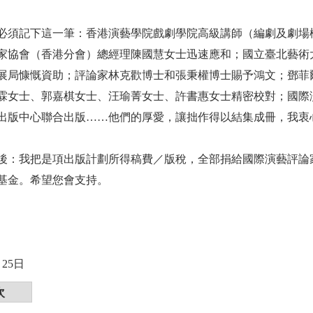
必須記下這一筆：香港演藝學院戲劇學院高級講師（編劇及劇場
家協會（香港分會）總經理陳國慧女士迅速應和；國立臺北藝術
展局慷慨資助；評論家林克歡博士和張秉權博士賜予鴻文；鄧菲
霖女士、郭嘉棋女士、汪瑜菁女士、許書惠女士精密校對；國際
出版中心聯合出版……他們的厚愛，讓拙作得以結集成冊，我衷
後：我把是項出版計劃所得稿費／版稅，全部捐給國際演藝評論
基金。希望您會支持。
月25日
次