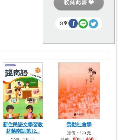
f
分享
新住民語文學習教
勞動社會學
材越南語第12...
定價：520 元
90
468
定價：110 元
特價：
折！
元