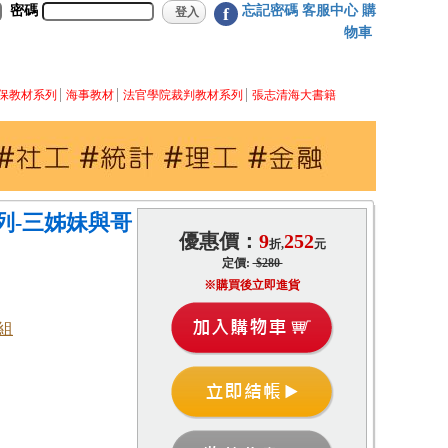
密碼
忘記密碼
客服中心
購
f
物車
保教材系列
海事教材
法官學院裁判教材系列
張志清海大書籍
列-三姊妹與哥
優惠價：
9
252
折,
元
定價:
$280
※購買後立即進貨
組