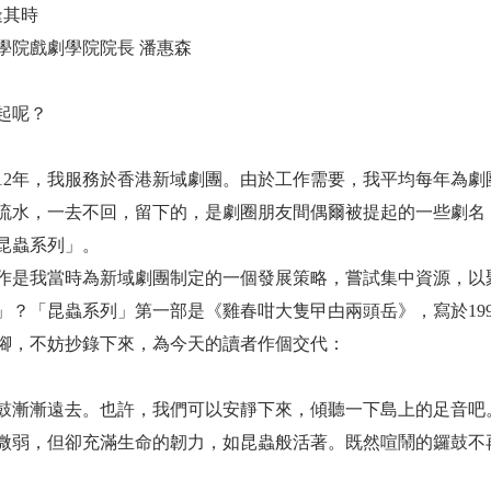
逢其時
學院戲劇學院院長 潘惠森
起呢？
至2012年，我服務於香港新域劇團。由於工作需要，我平均每年
流水，一去不回，留下的，是劇圈朋友間偶爾被提起的一些劇名
昆蟲系列」。
作是我當時為新域劇團制定的一個發展策略，嘗試集中資源，以
」？「昆蟲系列」第一部是《雞春咁大隻曱甴兩頭岳》，寫於19
腳，不妨抄錄下來，為今天的讀者作個交代：
鼓漸漸遠去。也許，我們可以安靜下來，傾聽一下島上的足音吧
微弱，但卻充滿生命的韌力，如昆蟲般活著。既然喧鬧的鑼鼓不