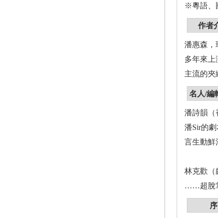
※粵語、
作者
潘惠森，
多年來上
主流的夾
名人/編
潘詩韻（
潘Sir
言生動鮮
林克歡（
……超脫
序