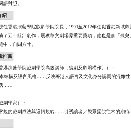
國語對照。
介紹
現任香港演藝學院戲劇學院院長，1993至2012年任職香港新域
演了五十餘部劇作，屢獲華文劇場界重要獎項；他也是個「孤兒
縫中，自闢方寸。
輯推薦
香港演藝學院戲劇學院高級講師〔編劇及劇場構作〕）：
的劇本結構及語言風格……反映著港人語言及文化身分認同的混雜
活……
戲劇學家）：
常規的戲劇成法與邏輯規範……引誘讀者／觀眾擺脫往常的期待