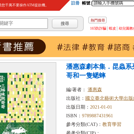
註冊
帳號
您千萬不要操作ATM提款機。
熱門搜尋
165防詐騙
蝦皮
幼兒園教
潘惠森劇本集．昆蟲系
哥和一隻蟋蟀
編/著者：
潘惠森
出版社：
國立臺北藝術大學出版
出版日期：
2021-01-01
ISBN：
9789887431961
參考分類(CAT)：
教育學習
參考分類(CIP)：