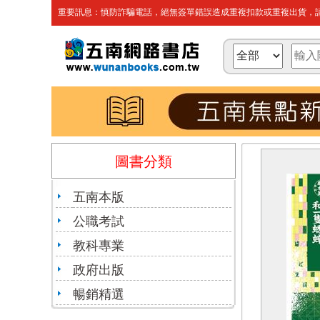
重要訊息：慎防詐騙電話，絕無簽單錯誤造成重複扣款或重複出貨，請
圖書分類
五南本版
公職考試
教科專業
政府出版
暢銷精選