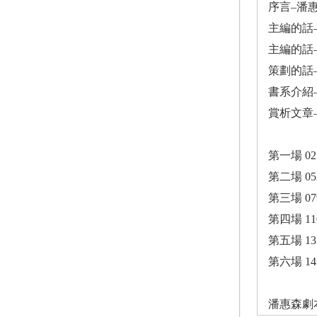
序言–潘惠
主編的話–
主編的話–
策劃的話–
書系介紹–
賞析文章
第一場 02
第二場 05
第三場 07
第四場 11
第五場 13
第六場 14
潘惠森劇本