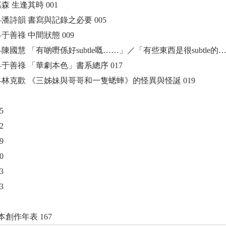
森 生逢其時 001
潘詩韻 書寫與記錄之必要 005
于善祿 中間狀態 009
陳國慧 「有啲嘢係好subtle嘅……」／「有些東西是很subtle的……
于善祿 「華劇本色」書系總序 017
–林克歡 《三姊妹與哥哥和一隻蟋蟀》的怪異與怪誕 019
5
2
9
0
3
3
創作年表 167