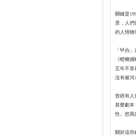
關鍵是1
景，人們
的人情物
「曱甴」
《螳螂捕
五年不算
沒有被河
曾經有人
甚麼劇本
性。想罵
關於這些