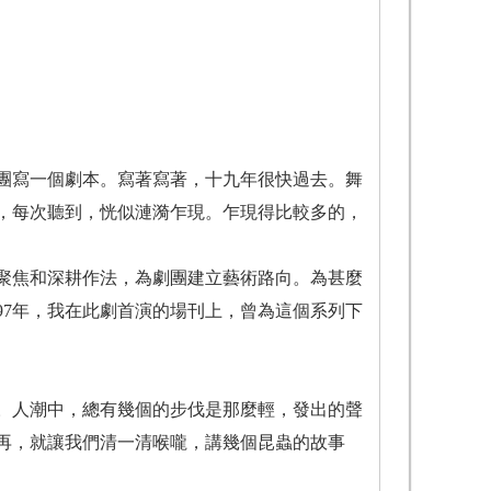
為劇團寫一個劇本。寫著寫著，十九年很快過去。舞
，每次聽到，恍似漣漪乍現。乍現得比較多的，
聚焦和深耕作法，為劇團建立藝術路向。為甚麼
97年，我在此劇首演的場刊上，曾為這個系列下
。人潮中，總有幾個的步伐是那麼輕，發出的聲
再，就讓我們清一清喉嚨，講幾個昆蟲的故事