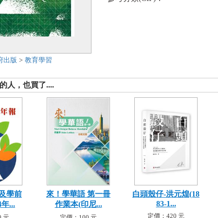
府出版
>
教育學習
人，也買了....
及學前
來！學華語 第一冊
白頭殼仔-洪元煌(18
83-1...
年...
作業本(印尼...
定價：420 元
 元
定價：100 元