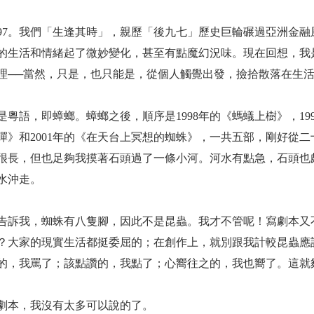
997。我們「生逢其時」，親歷「後九七」歷史巨輪碾過亞洲金
的生活和情緒起了微妙變化，甚至有點魔幻況味。現在回想，我
理──當然，只是，也只能是，從個人觸覺出發，撿拾散落在生
是粵語，即蟑螂。蟑螂之後，順序是1998年的《螞蟻上樹》，19
蟬》和2001年的《在天台上冥想的蜘蛛》，一共五部，剛好從
很長，但也足夠我摸著石頭過了一條小河。河水有點急，石頭也
水沖走。
告訴我，蜘蛛有八隻腳，因此不是昆蟲。我才不管呢！寫劇本又
？大家的現實生活都挺委屈的；在創作上，就別跟我計較昆蟲應
的，我罵了；該點讚的，我點了；心嚮往之的，我也嚮了。這就
劇本，我沒有太多可以說的了。