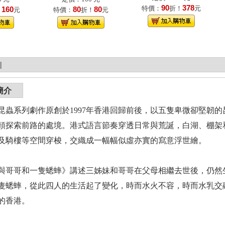
90
378
特價：
折！
元
160
80
80
！
元
特價：
折！
元
|
簡介
昆蟲系列劇作原創於1997年香港回歸前後，以五隻卑微卻堅韌
頭探索前路的處境。港式語言節奏穿透日常與荒誕，白湖、棚架
及騎樓等空間穿梭，交織成一幅幅似虛亦實的寫意浮世繪。
與哥哥和一隻蟋蟀》講述三姊妹和哥哥在父母相繼去世後，仍然
隻蟋蟀，從此四人的生活起了變化，時而水火不容，時而水乳交
的香港。