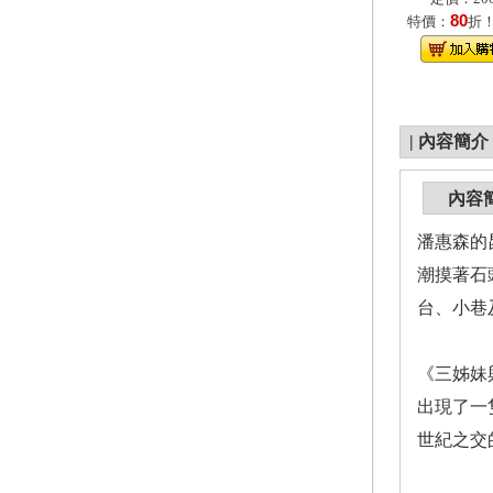
80
特價：
折
|
內容簡介
內容
潘惠森的
潮摸著石
台、小巷
《三姊妹
出現了一
世紀之交