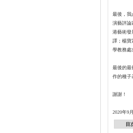
最後，我
演藝評論
港藝術發
譯；楊寶
學教務處
最後的最
作的種子
謝謝！
2020年9
目