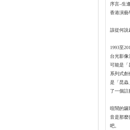
序言–生
香港演藝
該從何說
1993
台光影像
可能是「
系列式創
是「昆蟲
了一個註
喧鬧的鑼
音是那麼
吧。