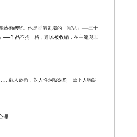
劇團藝術總監。他是香港劇場的「寵兒」──三十
」──作品不拘一格，難以被收編，在主流與非
性……觀人於微，對人性洞察深刻，筆下人物語
心理……