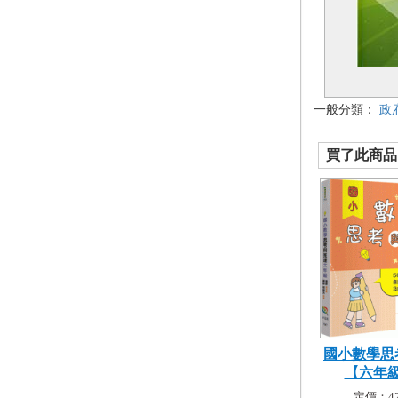
一般分類：
政
買了此商品的
國小數學思
【六年級】
定價：42