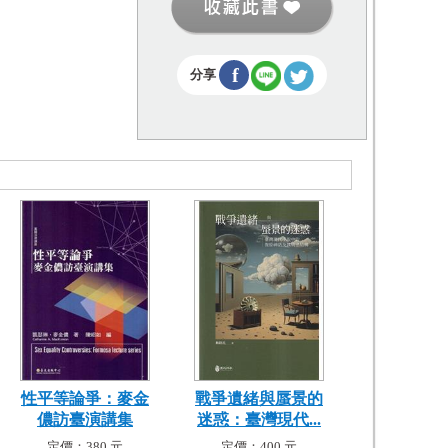
f
分享
性平等論爭：麥金
戰爭遺緒與蜃景的
儂訪臺演講集
迷惑：臺灣現代...
定價：380 元
定價：400 元