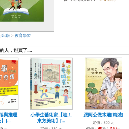
府出版
>
教育學習
人，也買了....
考與推理
小學生藝術家【哇！
跟阿公做木雕[精裝]
[...
東方美術】[...
定價：300 元
90
270
0 元
定價：380 元
特價：
折！
元