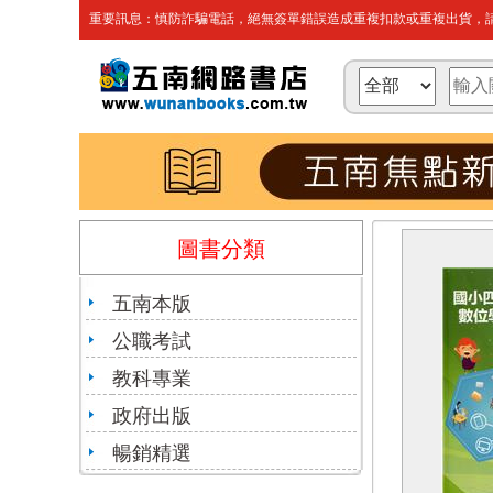
重要訊息：慎防詐騙電話，絕無簽單錯誤造成重複扣款或重複出貨，請
圖書分類
五南本版
公職考試
教科專業
政府出版
暢銷精選