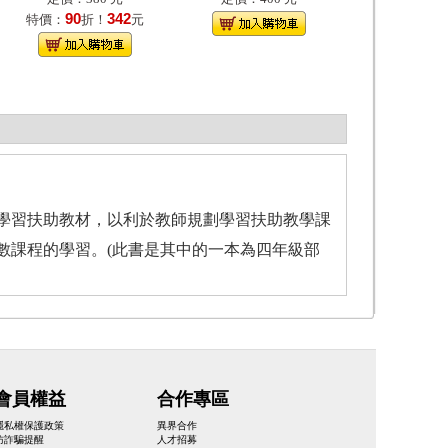
90
342
特價：
折！
元
學習扶助教材，以利於教師規劃學習扶助教學課
數課程的學習。(此書是其中的一本為四年級部
會員權益
合作專區
隱私權保護政策
異界合作
防詐騙提醒
人才招募