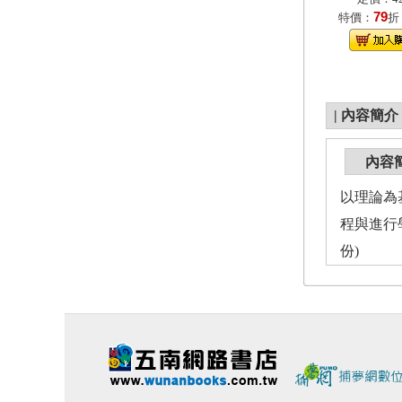
79
特價：
折
|
內容簡介
內容
以理論為
程與進行
份)