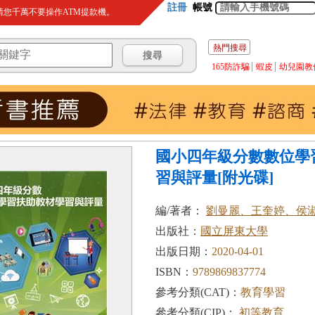
註冊
帳號
您千萬不要操作ATM提款機。
熱門搜尋
165防詐騙
蝦皮
幼兒園教
國小四年級分數數位學
習與評量[附光碟]
編/著者：
劉曼麗、王奎婷、侯
出版社：
國立屏東大學
出版日期：
2020-04-01
ISBN：
9789869837774
參考分類(CAT)：
教育學習
參考分類(CIP)：
初等教育