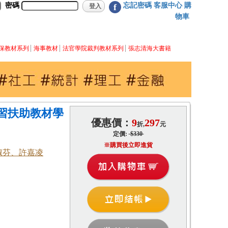
密碼
忘記密碼
客服中心
購
f
物車
保教材系列
海事教材
法官學院裁判教材系列
張志清海大書籍
習扶助教材學
優惠價：
9
297
折,
元
定價:
$330
※購買後立即進貨
淑芬、許嘉凌