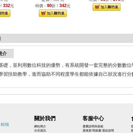
332
90
342
！
元
特價：
折！
元
|
簡介
基礎，並利用數位科技的優勢，有系統開發一套完整的分數數位
學習扶助教學，進而協助不同程度學生都能依據自己狀況進行分
關於我們
客服中心
網站簡介
運費說明與規範
分店資訊
退換貨/瑕疵書/退款說明