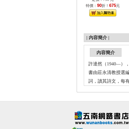
90
675
特價：
折！
元
|
內容簡介
|
內容簡介
許達然（1940—
書由莊永清教授選
詞，讀其詩文，每