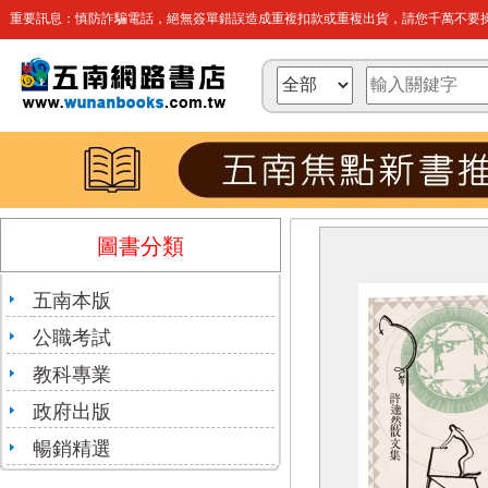
重要訊息：慎防詐騙電話，絕無簽單錯誤造成重複扣款或重複出貨，請您千萬不要操
圖書分類
五南本版
公職考試
教科專業
政府出版
暢銷精選