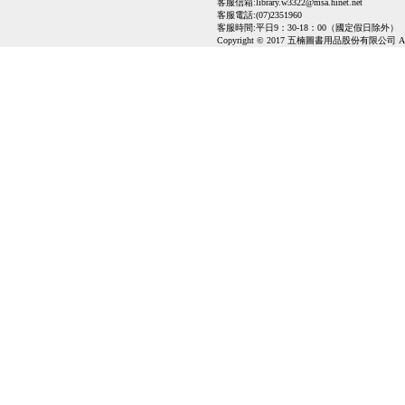
客服信箱:
library.w3322@msa.hinet.net
客服電話:(07)2351960
客服時間:平日9：30-18：00（國定假日除外）
Copyright © 2017 五楠圖書用品股份有限公司 All Ri