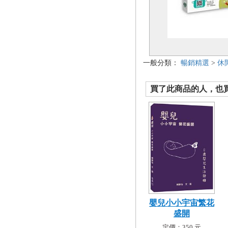
一般分類：
暢銷精選
>
休
買了此商品的人，也買了.
嬰兒小小宇宙繁花
盛開
定價：350 元