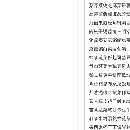
菇芹菜粥芝麻葉雞
高麗菜飯甜椒蔬菜
瓜煎果餅松茸雞湯
肉松子粥醬捲三明
粥燕麥菇菇粥鯖魚
蘑菇粥白菜蘿蔔湯
鯛魚蔬菜飯起司醬
蟹肉菠菜粥豌豆雞
麵豆皮菠菜飯南瓜
蕉蛋糕昆布蔬菜飯
茄薯泥蝦仁蔬菜稀
菜粥豆皮起司飯 P
苗粥蔬菜鬆餅赤豆
利魚米粉湯義式莧
果西米撈三丁燉飯