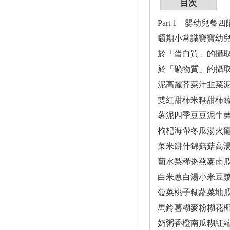
目次
Part 1 嬰幼
嚼期小常識寶寶幼兒
於「蛋白質」的攝
於「礦物質」的攝取
泥高麗芥菜汁韭菜
雙紅甜柿米糊甜柿
薯泥四季豆豆泥牛
枸杞海帶冬瓜湯火
菜米餅什錦菇菇高
蔔水梨稀粥燕麥南
白米蔥白湯小米豆
菠菜桃子糊蔬菜地
馬鈴薯糊麥粉糊花
奶粥香橙南瓜糊紅