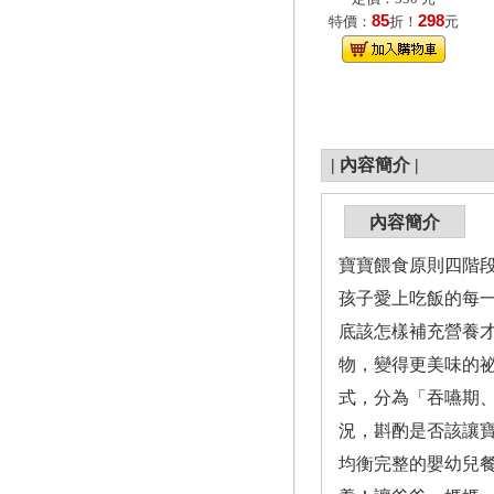
85
298
特價：
折！
元
|
內容簡介
|
內容簡介
寶寶餵食原則四階
孩子愛上吃飯的每
底該怎樣補充營養
物，變得更美味的
式，分為「吞嚥期
況，斟酌是否該讓
均衡完整的嬰幼兒