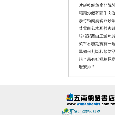
片餅乾鯛魚扁蒲餛
蠅頭炒飯芥蘭牛肉
湯竹筍肉羹豌豆炒
菜雪白菇木耳炒肉
培根彩蔬白玉鱸魚片
菜單吞嚥期寶寶一
單如何判斷和預防
緒？患有妊娠糖尿
麼安排？