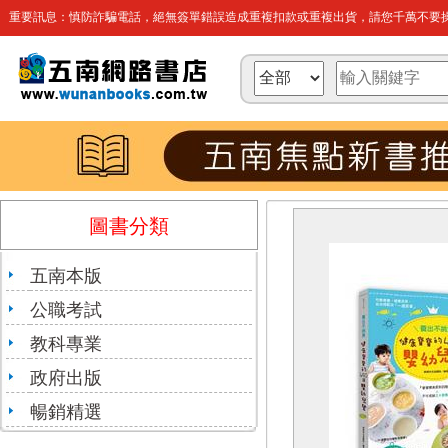
重要訊息：慎防詐騙電話，絕無簽單錯誤造成重複扣款或重複出貨，請您千萬不要操
圖書分類
五南本版
公職考試
教科專業
政府出版
暢銷精選