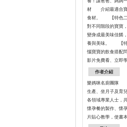
養！讓爸爸、媽媽
材 介紹最適合寶
食材。 【特色二
對不同階段的寶寶
變身成最美味佳餚
養與美味。 【特
惱寶寶的飲食搭配問
影片免費看、立即
作者介紹
樂媽咪名廚團隊 
生產、坐月子及育
各領域專業人士，共
懷孕餐的製作、懷孕
片貼心教學，使書