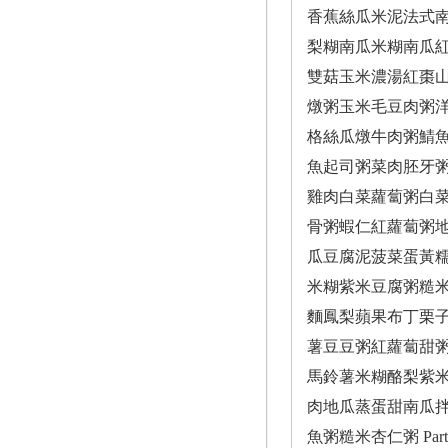
香蕉絲瓜米泥法式
梨糊南瓜米糊南瓜紅
雙菇玉米濃湯紅棗
燉粥玉米毛豆肉粥
格絲瓜燉牛肉粥鯖
魚起司粥菜肉胚牙
雞肉白菜蘿蔔粥白
骨粥蝦仁紅蘿蔔粥
瓜豆腐泥菠菜蛋黃
米糊紫米豆腐粥糙
麵鳳梨蘋果布丁栗
薯豆豆粥紅蘿蔔甜
馬鈴薯米糊酪梨紫
肉地瓜蒸蛋甜南瓜
魚粥糙米杏仁粥 P