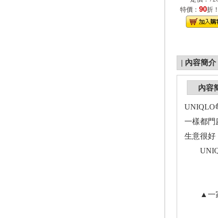
90
特價：
折
|
內容簡介
內容
UNIQL
一樣都門
生意很好
UNIQ
▲一家