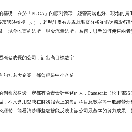
礎，在於「PDCA」的順利循環：經營高層也好、現場的員工
接著適時檢視（C），若與計畫有差異就調查分析並迅速採取行
及「現金收支的結構＝現金流量結構」為何，思考如何使這兩者
穩健成長的公司，訂出高目標數字
的知名大企業，都曾經是中小企業
業家身邊一定都有負責會計事務的人，Panasonic（松下電
謀，不只會用登載在財務報表上的會計科目及數字等一般經營分
來經營，能看清楚哪些數據能反映出該公司最基本的努力成果，