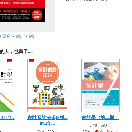
科專業
>
會計
>
會計
人，也買了....
017年7
會計審計法規[3版/2
會計學（第二版）
024年...
定價：580 元
95
551
 元
定價：720 元
特價：
折！
元