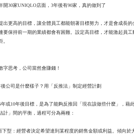
30家UNIQLO店面，3年後有90家，真的做到了
更高的目標，讓全體員工都能朝著目標努力，才是會成長的公
連要保持前一期的業績都會有困難。設定高目標，才能激起員工
距。
字思考，公司當然會賺錢！
公司是什麼樣子？用「反推法」制定經營計劃
或10年後目標，是為了能夠反推回「現在該做些什麼」，藉此
估計」間的平衡，過程可分為兩種：
下型：經營者決定希望達到某程度的銷售金額或利益。傾向於