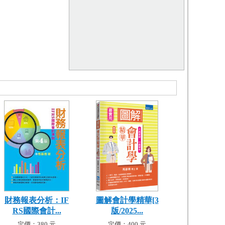
財務報表分析：IF
圖解會計學精華[3
RS國際會計...
版/2025...
定價：380 元
定價：400 元