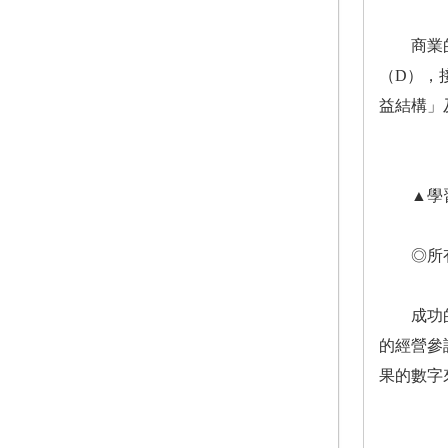
商業的基
（D），
益結構」
▲學習
◎所有
成功的創
的經營參
果的數字