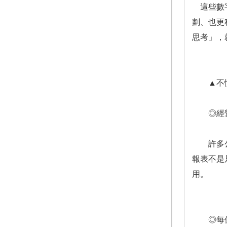
這些數字
劃、也更
思考」，
▲不懂
◎經營者
許多公司
報表不是
用。
◎每位