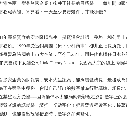
售商，變身跨國企業！柳井正社長的目標是：「每年開30家分店
財務報表裡。算算看：一天至少要賣幾件，才能賺錢？
年專業資歷的安本隆晴先生，是資深會計師、稅務士和公司上
事務所。1990年受迅銷集團（原：小郡商事）柳井正社長所託，
搖身變為跨國的上市大企業，至今已23年。同時他也擔任日本各
銷集團旗下女裝公司Link Theory Japan、以酒為大宗的線上購物
多家企業的財報表，安本先生認為，能夠穩健成長、最後成為
為了在競爭中獲勝，會以自己訂出的數字做為行動基準。相反地
在某些地方受挫──因為他們不太能夠察覺顯現在會計數字上的
經營者說的話就是：請把一切數字化！把經營過程數字化，接著
變動；也能看出改變措施時，數字會如何變化。