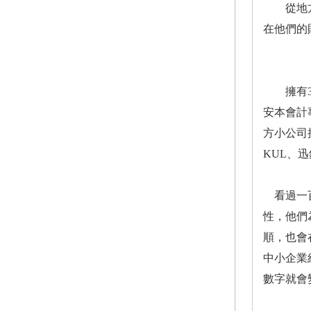
從地方零
在他們的
擁有33
安本會計
方小公司
KUL、迅
看過一百
性，他們
順，也會
中小企業
數字就會