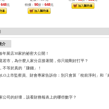
648
90
648
！
元
特價：
折！
元
|
簡介
O每年展店30家的祕密大公開！
庭若市，為什麼人家分店接著開，你只能剛好打平？
，不等於真的「賺錢」！
LO上市監察員、財會專家告訴你：別只會算「稅前淨利」和「
公司的好壞，該看財務報表上的哪些數字？