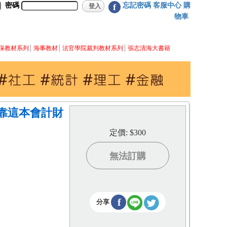
密碼
忘記密碼
客服中心
購
f
物車
保教材系列
海事教材
法官學院裁判教材系列
張志清海大書籍
靠這本會計財
定價: $300
無法訂購
f
分享