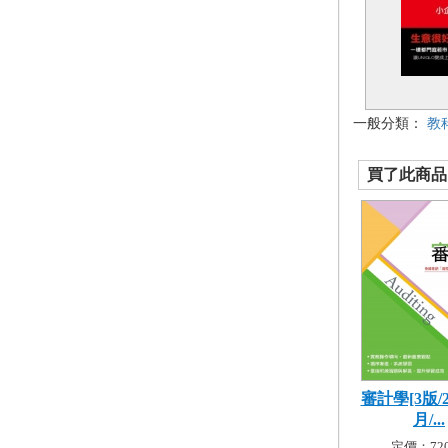
一般分類：
教
買了此商品的
審計學[3版/2
月/...
定價：720