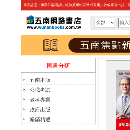
重要訊息：慎防詐騙電話，絕無簽單錯誤造成重複扣款或重複出貨，請
圖書分類
五南本版
公職考試
教科專業
政府出版
暢銷精選