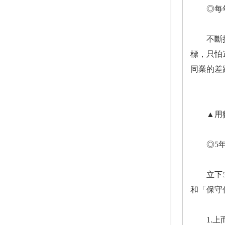
◎每年開
不斷提出
標，只怕
同業的差
▲用數
◎5年後
立下5年
和「保守
1.上而