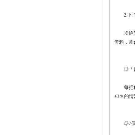
2.下而
※絕對不
倚賴，常
◎「數
每把預算
±3％的
◎7個