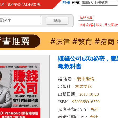
註冊
帳號
您千萬不要操作ATM提款機。
熱門搜尋
165防詐騙
蝦皮
幼兒園教
賺錢公司成功祕密，都
報教科書
編/著者：
安本隆晴
出版社：
核果文化
出版日期：
2013-10-23
ISBN：
9789868916579
參考分類(CAT)：
會計
參考分類(CIP)：
會計