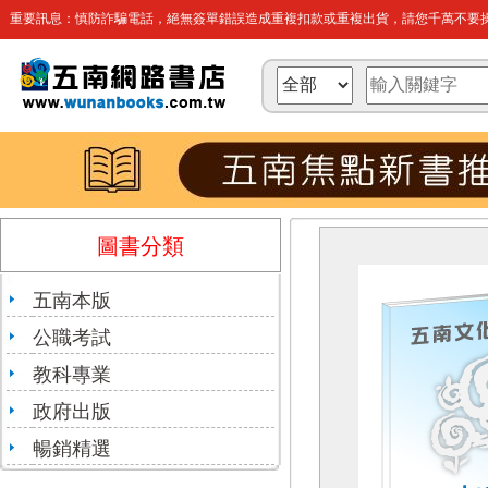
重要訊息：慎防詐騙電話，絕無簽單錯誤造成重複扣款或重複出貨，請您千萬不要操
圖書分類
五南本版
公職考試
教科專業
政府出版
暢銷精選