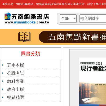
重要訊息：慎防詐騙電話，絕無簽單錯誤造成重複扣款或重複出貨，請您千萬不要操
圖書分類
五南本版
公職考試
教科專業
政府出版
暢銷精選