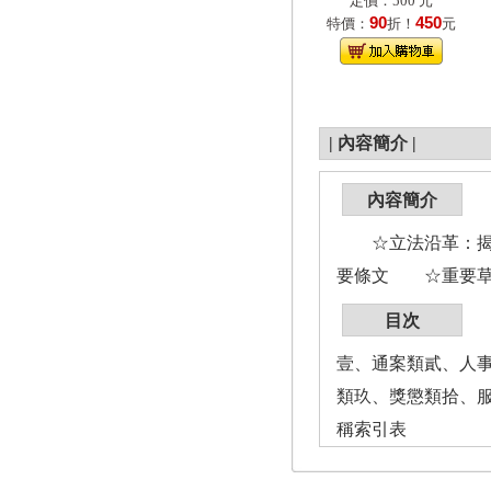
定價：500 元
90
450
特價：
折！
元
|
內容簡介
|
內容簡介
☆立法沿革：揭
要條文 ☆重要草
目次
壹、通案類貳、人
類玖、獎懲類拾、
稱索引表