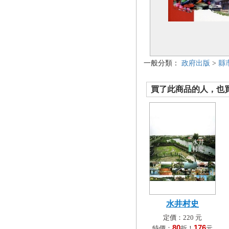
一般分類：
政府出版
>
縣
買了此商品的人，也買了.
水井村史
定價：220 元
80
176
特價：
折！
元