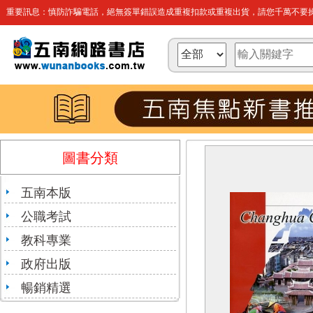
重要訊息：慎防詐騙電話，絕無簽單錯誤造成重複扣款或重複出貨，請您千萬不要操
圖書分類
五南本版
公職考試
教科專業
政府出版
暢銷精選