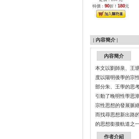
90
180
特價：
折！
元
|
內容簡介
|
內容簡介
本文以劉師泉、王
度以陽明後學的宗
部分朱、王學的思
引動了晚明性學思
宗性思想的發展脈
而找尋思想新出路
的思想銜接軌道之
作者介紹