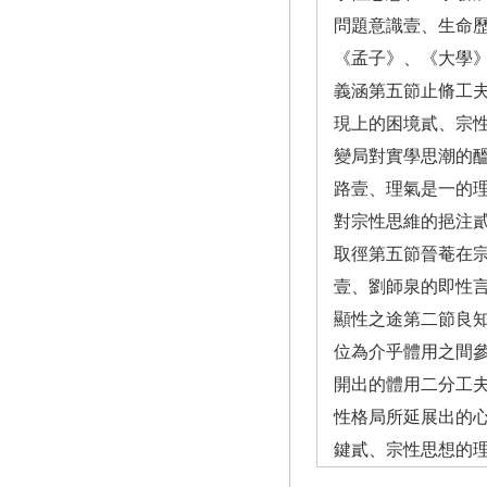
問題意識壹、生命
《孟子》、《大學
義涵第五節止脩工
現上的困境貳、宗
變局對實學思潮的
路壹、理氣是一的
對宗性思維的挹注
取徑第五節晉菴在宗
壹、劉師泉的即性
顯性之途第二節良
位為介乎體用之間
開出的體用二分工
性格局所延展出的
鍵貳、宗性思想的理