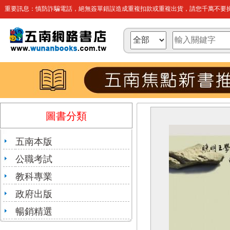
重要訊息：慎防詐騙電話，絕無簽單錯誤造成重複扣款或重複出貨，請您千萬不要操
圖書分類
五南本版
公職考試
教科專業
政府出版
暢銷精選