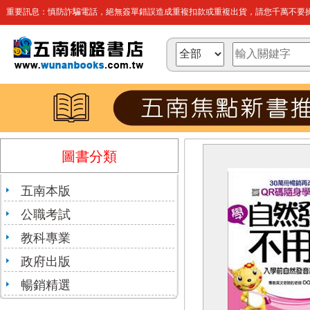
重要訊息：慎防詐騙電話，絕無簽單錯誤造成重複扣款或重複出貨，請您千萬不要操
圖書分類
五南本版
公職考試
教科專業
政府出版
暢銷精選