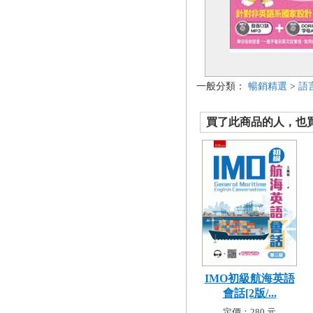
一般分類：
暢銷精選
>
語
買了此商品的人，也買了.
IMO初級航海英語
會話[2版/...
定價：280 元