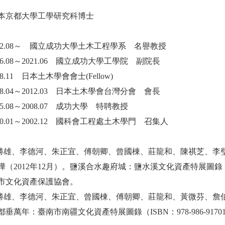
本京都大學工學研究科博士
022.08～ 國立成功大學土木工程學系 名譽教授
016.08～2021.06 國立成功大學工學院 副院長
08.11 日本土木學會會士(Fellow)
008.04～2012.03 日本土木學會台灣分會 會長
05.08～2008.07 成功大學 特聘教授
000.01～2002.12 國科會工程處土木學門 召集人
范勝雄、李德河、朱正宜、傅朝卿、曾國棟、莊龍和、陳祺芝、李
（2012年12月）。鹽溪合水趣府城：鹽水溪文化資產特展圖錄（ISBN
市文化資產保護協會。
范勝雄、李德河、朱正宜、曾國棟、傅朝卿、莊龍和、黃微芬、詹伯望
垂萬年：臺南市南疆文化資產特展圖錄（ISBN：978-986-917