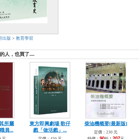
府出版
>
教育學習
人，也買了....
其所屬
東方即興劇場 歌仔
柴油機概要[最新版]
員...
戲「做活戲」...
定價：230 元
90
207
 元
定價：450 元
特價：
折！
元