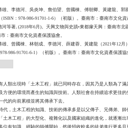
范勝雄、李德河、吳炎坤、詹伯望、曾國棟、傅朝卿、黃建龍、郭國文
ISBN：978-986-91701-1-6）（初版）。臺南市：臺南市文
德河等著, (2018年6月)。天興文物與史蹟•東都肁天興：臺南市北疆文化資
南市：臺南市文化資產保護協會。
范勝雄、曾國棟、林朝成、李德河、薛建蓉、黃建龍（2021年1
：978-986-91701-6-1）（初版）。臺南市：臺南市文化資產保護
有人類出現時「土木工程」就已同時存在，因其乃是人類為了滿
及方便的環境而產生的知識與技術。人類社會在持續追求更佳的
一代的向前累積並將其傳承下去。
時代，土木工程的知識、技術的傳承多是以父傳子、兄傳弟、師
「土木工程」的大型化、複雜化以及國家組織的進化，就逐漸出
多位有知識、經驗的師傅開始，然後招收較多的徒弟進行更多且