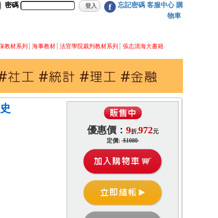
密碼
忘記密碼
客服中心
購
f
物車
保教材系列
海事教材
法官學院裁判教材系列
張志清海大書籍
史
優惠價：
9
972
折,
元
定價:
$1080