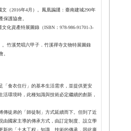
（2016年4月）。鳳凰蹁躚：臺南建城290年
化資產保護協會。
產特展圖錄（ISBN：978-986-91701-3-
2月）。竹溪梵唱六甲子．竹溪禪寺文物特展圖錄
協會。
足「食衣住行」的基本生活需求，並提供更安
生活環境時，此種知識與技術必定繼續的創新，
傅傳徒弟的「師徒制」方式延續而下。但到了近
現由國家主導的傳承方式，由訂定制度、設立學
更新的「土木工程」知識、技術的傳承，因此廣