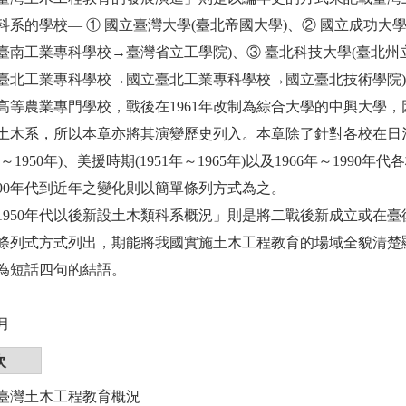
科系的學校— ① 國立臺灣大學(臺北帝國大學)、② 國立成功
臺南工業專科學校→臺灣省立工學院)、③ 臺北科技大學(臺北
臺北工業專科學校→國立臺北工業專科學校→國立臺北技術學院
高等農業專門學校，戰後在1961年改制為綜合大學的中興大學
土木系，所以本章亦將其演變歷史列入。本章除了針對各校在日
5年～1950年)、美援時期(1951年～1965年)以及1966年～1
990年代到近年之變化則以簡單條列方式為之。
1950年代以後新設土木類科系概況」則是將二戰後新成立或在
條列式方式列出，期能將我國實施土木工程教育的場域全貌清楚
為短話四句的結語。
2月
次
臺灣土木工程教育概況