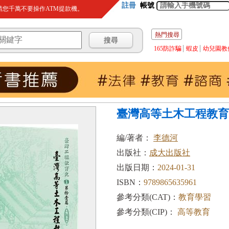
註冊
帳號
您千萬不要操作ATM提款機。
熱門搜尋
165防詐騙
蝦皮
幼兒園教
臺灣高等土木工程教育
編/著者：
李德河
出版社：
成大出版社
出版日期：
2024-01-31
ISBN：
9789865635961
參考分類(CAT)：
教育學習
參考分類(CIP)：
高等教育