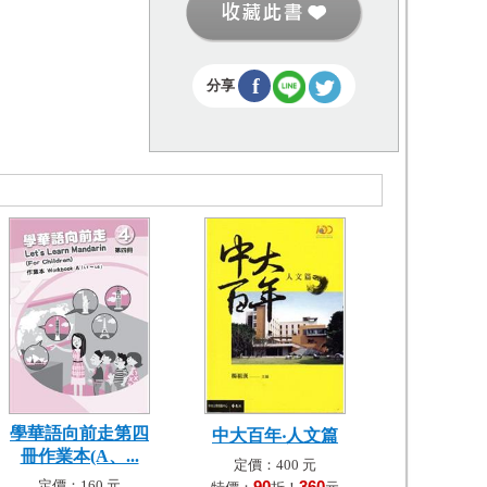
f
分享
學華語向前走第四
中大百年‧人文篇
冊作業本(A、...
定價：400 元
定價：160 元