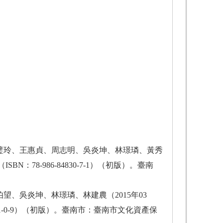
璧玲、王惠貞、周志明、吳炎坤、林璟璘、黃秀
：78-986-84830-7-1）（初版）。臺南
、吳炎坤、林璟璘、林建農（2015年03
01-0-9）（初版）。臺南市：臺南市文化資產保