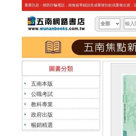
重要訊息：慎防詐騙電話，絕無簽單錯誤造成重複扣款或重複出貨，請
圖書分類
五南本版
公職考試
教科專業
政府出版
暢銷精選