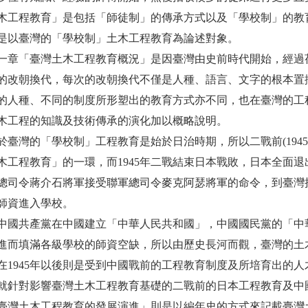
木工程教育」是包括「師徒制」的傳承方式以及「學校制」的教
是以臺灣的「學校制」土木工程教育為論述對象。
一章「臺灣土木工程教育概況」是因臺灣由史前時代開始，經過
的改朝換代，每次的改朝換代不僅是人種、語言、文字的根本置
的人種、不同的制度所形塑出的教育方式亦不同，也在臺灣的工
木工程的知識及技術傳承的演化加以概略說明。
於臺灣的「學校制」工程教育是始於日治時期，所以二戰前(194
木工程教育」的一環，而1945年二戰結束日本戰敗，日本全面
總司令蔣介石將軍接受聯軍總司令麥克阿瑟將軍的命令，到臺灣
師資進入學校。
9年中國共產黨在中國建立「中華人民共和國」，中國國民黨的「
進而填滿各級學校的師資空缺，所以由歷史長河而觀，臺灣的土木
在1945年以後則是受到中國戰前的工程教育制度及所培育出的
就針對影響臺灣土木工程教育基礎的二戰前的日本工程教育及中
臺灣土木工程教育的發展演進」則是以編年史的方式來記載臺灣