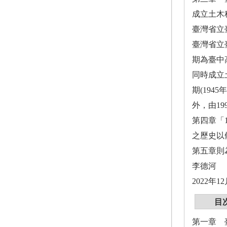
成立土木
臺灣省立
臺灣省立
期為臺中
同時成立
期(194
外，由1
第四章「
之歷史以
第五章則
李德河
2022年1
目
第一章 