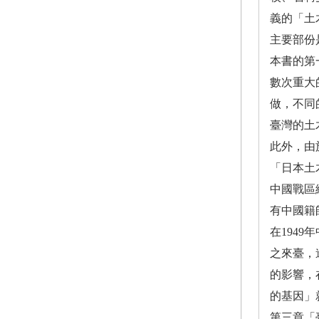
義的「土
主要部份
本書的第
數次重大
做，不同
臺灣的土
此外，由
「日本土
中國戰區
有中國籍
在194
之來臺，
的影響，
的基因」
第三章「