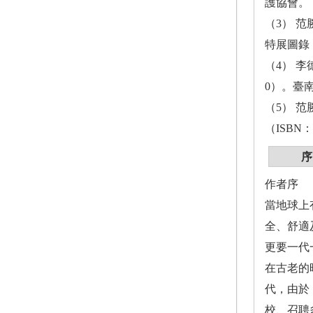
護協會。
（3） 
特展圖錄（
（4） 李
0）。臺
（5） 
（ISBN
序
作者序
當地球上
全、舒適
更要一代
在古老的
代，由於
校、召聘