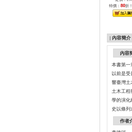
80
特價：
折
|
內容簡介
內容
本書第一
以前是受
響臺灣土
土木工程
學的演化
史以條列
作者