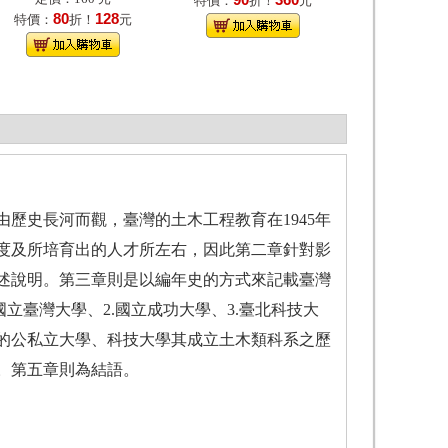
90
360
特價：
折！
元
80
128
特價：
折！
元
歷史長河而觀，臺灣的土木工程教育在1945年
度及所培育出的人才所左右，因此第二章針對影
述說明。第三章則是以編年史的方式來記載臺灣
立臺灣大學、2.國立成功大學、3.臺北科技大
的公私立大學、科技大學其成立土木類科系之歷
。第五章則為結語。