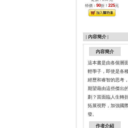
90
225
特價：
折！
元
|
內容簡介
|
內容簡介
這本書是由各個層
輕學子，即使是各
經歷和睿智的思考
期望藉由這些傑出
劃？當面臨人生轉
拓展視野，加強國
發。
作者介紹