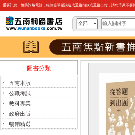
重要訊息：慎防詐騙電話，絕無簽單錯誤造成重複扣款或重複出貨，請您千萬不要操
圖書分類
五南本版
公職考試
教科專業
政府出版
暢銷精選