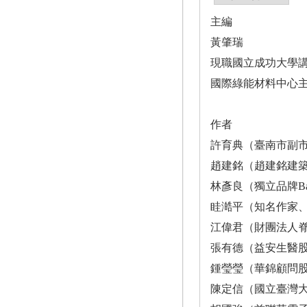
主編
黃肇瑞
現職國立成功大學
國際綠能材料中心
作者
許育典（臺南市副
趙建銘（趙建銘建
林彥良（獨立品牌Ba
眭澔平（知名作家
江偉君（財團法人
張有德（益安生醫
鍾瑩瑩（華錦顧問
陳定信（國立臺灣