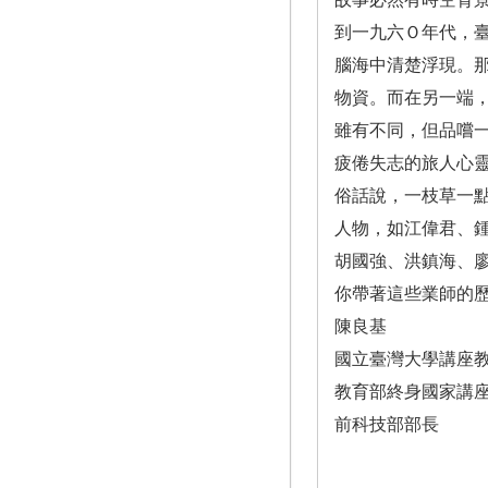
到一九六Ｏ年代，
腦海中清楚浮現。
物資。而在另一端
雖有不同，但品嚐
疲倦失志的旅人心
俗話說，一枝草一
人物，如江偉君、
胡國強、洪鎮海、
你帶著這些業師的
陳良基
國立臺灣大學講座
教育部終身國家講
前科技部部長