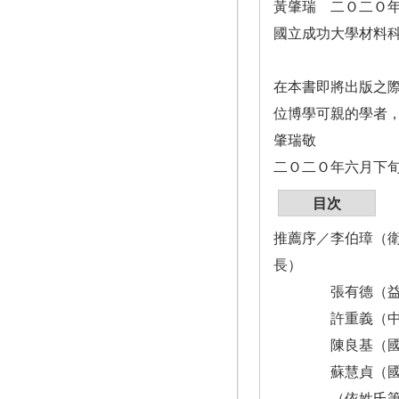
黃肇瑞 二Ｏ二Ｏ
國立成功大學材料
在本書即將出版之
位博學可親的學者
肇瑞敬
二Ｏ二Ｏ年六月下
目次
推薦序／李伯璋（
長）
張有德（益安生
許重義（中國醫
陳良基（國立臺
蘇慧貞（國立
（依姓氏筆畫