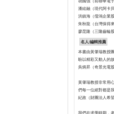
胡國強（前聯華電
潘絃融（現代阿卡
洪鎮海（儒鴻企業
朱秋龍（台灣保得
廖昆隆（三隆齒輪
名人/編輯推薦
本書由黃肇瑞教授
盼以精彩又動人的
吳炳昇（奇景光電
黃肇瑞教授非常用
們每一位絕對都是
紀政（財團法人希
我們在求學時期，