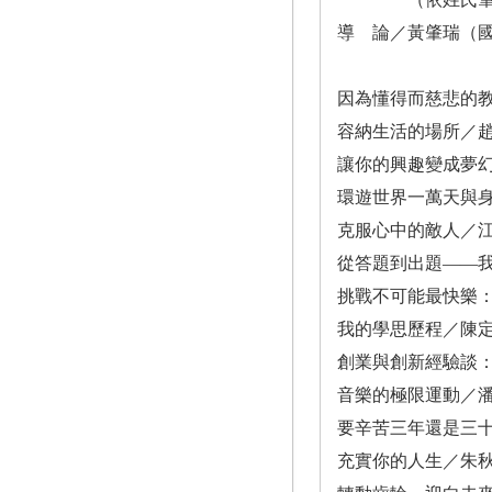
導 論／黃肇瑞（
因為懂得而慈悲的
容納生活的場所／
讓你的興趣變成夢幻
環遊世界一萬天與
克服心中的敵人／
從答題到出題——
挑戰不可能最快樂
我的學思歷程／陳
創業與創新經驗談
音樂的極限運動／
要辛苦三年還是三
充實你的人生／朱