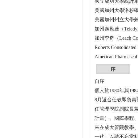
國立成功大學統計系系主
美國加州大學洛杉磯分
美國加州州立大學兼任教
加州泰勒達（Tele
加州李奇（Leach C
Roberts Consolidat
American Pharmase
序
自序
個人於1980年與
8月返台任教即負責籌
任管理學院副院長兼
計畫）、國際學程
來在成大管院教學
一代，以誌不忘當