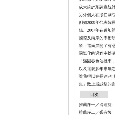
成大統計系調查統
另外個人在擔任副
例如2009年代表院
錄。2007年在參加
國際及兩岸的學術
發，進而展開了有
國際化的過程中扮
「滿園春色催桃李
以及這麼多年來無
讓我得以在長達9
集」致上最誠摯的
目次
推薦序一／馮達旋
推薦序二／張有恆