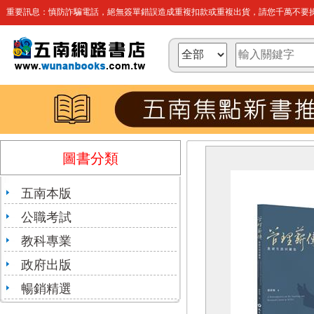
重要訊息：慎防詐騙電話，絕無簽單錯誤造成重複扣款或重複出貨，請您千萬不要操
圖書分類
五南本版
公職考試
教科專業
政府出版
暢銷精選