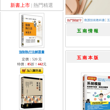
新書上市
|
熱門精選
救護技術教科書
熱門關鍵字
五 南 情 
強制執行法解題書
五 南 本 
定價：520 元
特價：
85
折！
442
元