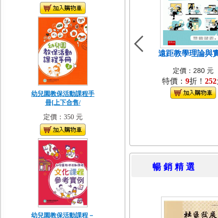
遠距教學理論與
定價：280 元
特價：
9
折！
252
幼兒園教保活動課程手
冊[上下合售/
定價：350 元
暢 銷 精 
幼兒園教保活動課程－