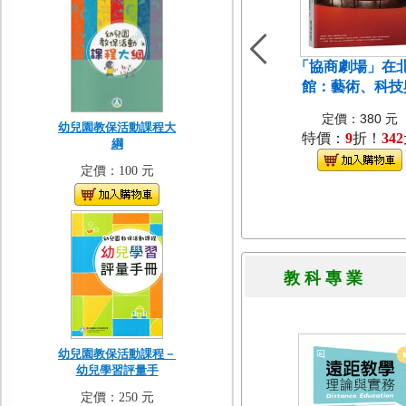
「協商劇場」在
館：藝術、科技
定價：380 元
幼兒園教保活動課程大
特價：
9
折！
342
綱
定價：100 元
教 科 專 
幼兒園教保活動課程－
幼兒學習評量手
定價：250 元