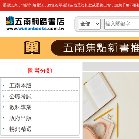
重要訊息：慎防詐騙電話，絕無簽單錯誤造成重複扣款或重複出貨，請您千萬不要操
圖書分類
五南本版
公職考試
教科專業
政府出版
暢銷精選