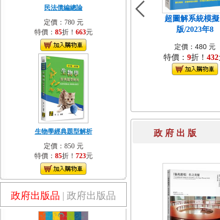
民法債編總論
超圖解系統模擬[
定價：780 元
版/2023年8
特價：
85
折！
663
元
定價：480 元
特價：
9
折！
432
生物學經典題型解析
政 府 出 
定價：850 元
特價：
85
折！
723
元
政府出版品
|
政府出版品