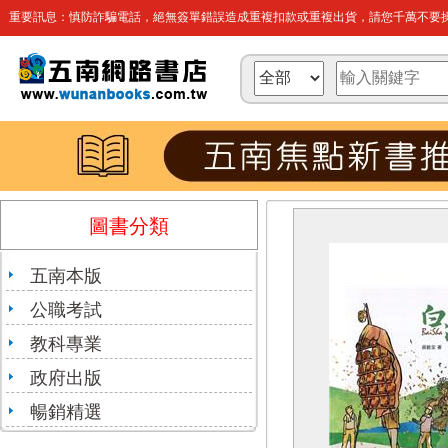
重要訊息：慎防詐騙電話，絕無簽單錯誤造成重複扣款或重複出貨，請您千萬不要操
圖書分類
五南本版
公職考試
教科專業
政府出版
暢銷精選