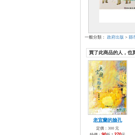
一般分類：
政府出版
>
縣
買了此商品的人，也買了.
老宜蘭的臉孔
定價：300 元
90
270
特價：
折！
元