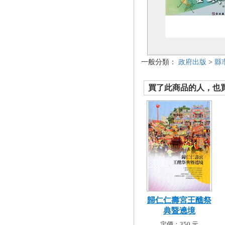
一般分類：
政府出版
>
縣
買了此商品的人，也買了.
歸仁仁壽宮王醮祭
典暨遶境
定價：350 元