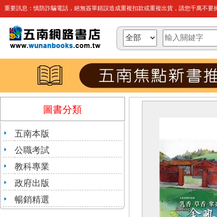
重要訊息：慎防詐騙電話，絕無簽單錯誤造成重複扣款或重複出貨，請您千萬不要操
圖書分類
五南本版
公職考試
教科專業
政府出版
暢銷精選