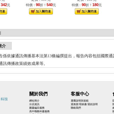
342
90
540
90
180
！
元
特價：
折！
元
特價：
折！
元
|
簡介
告係依據通訊傳播基本法第13條編撰提出，報告內容包括國際
通訊傳播政策績效成果等。
關於我們
客服中心
網站簡介
運費說明與規範
分店資訊
退換貨/瑕疵書/退款說明
圖書編目服務
聯絡我們
高中職教科書服務