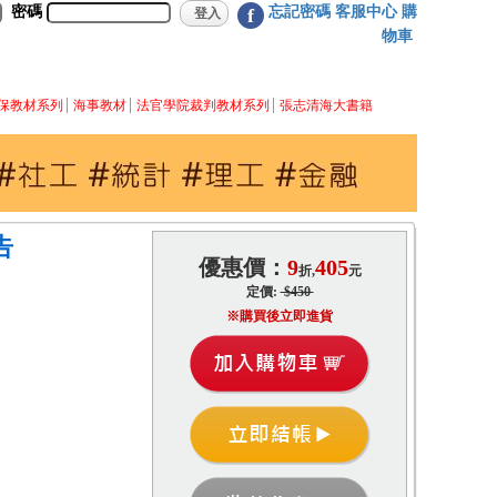
密碼
忘記密碼
客服中心
購
f
物車
保教材系列
海事教材
法官學院裁判教材系列
張志清海大書籍
告
優惠價：
9
405
折,
元
定價:
$450
※購買後立即進貨