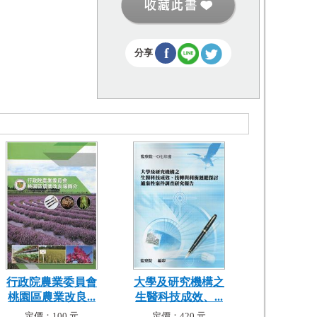
f
分享
行政院農業委員會
大學及研究機構之
桃園區農業改良...
生醫科技成效、...
定價：100 元
定價：420 元