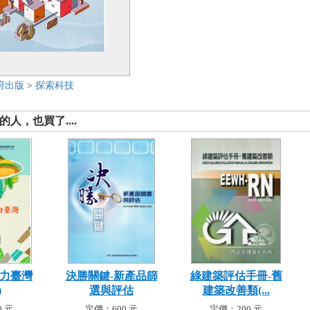
府出版
>
探索科技
人，也買了....
魅力臺灣
決勝關鍵-新產品篩
綠建築評估手冊-舊
)
選與評估
建築改善類(...
 元
定價：600 元
定價：200 元