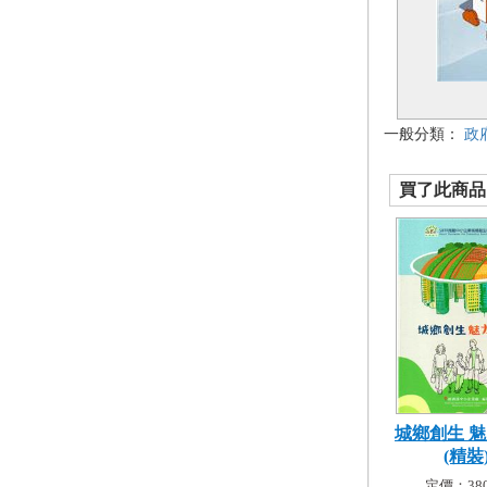
一般分類：
政
買了此商品的
城鄉創生 
(精裝
定價：380