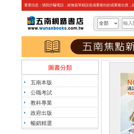
重要訊息：慎防詐騙電話，絕無簽單錯誤造成重複扣款或重複出貨，請
圖書分類
五南本版
公職考試
教科專業
政府出版
暢銷精選