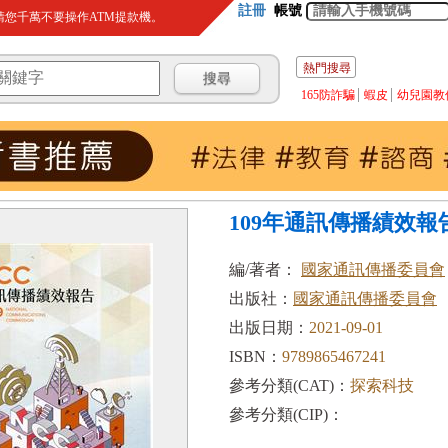
註冊
帳號
您千萬不要操作ATM提款機。
熱門搜尋
165防詐騙
蝦皮
幼兒園教
109年通訊傳播績效報
編/著者：
國家通訊傳播委員會
出版社：
國家通訊傳播委員會
出版日期：
2021-09-01
ISBN：
9789865467241
參考分類(CAT)：
探索科技
參考分類(CIP)：