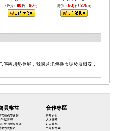
80
80
90
378
特價：
折！
元
特價：
折！
元
通訊傳播趨勢發展，我國通訊傳播市場發展概況，
會員權益
合作專區
隱私權保護政策
異界合作
防詐騙提醒
人才招募
網站會員權益須知
好站連結
購物約定條款
五南粉絲團