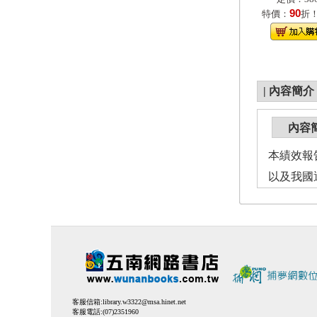
90
特價：
折
|
內容簡介
內容
本績效報
以及我國
客服信箱:
library.w3322@msa.hinet.net
客服電話:(07)2351960