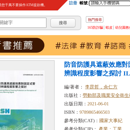
註冊
帳號
您千萬不要操作ATM提款機。
熱門搜尋
165防詐騙
蝦皮
幼兒園教
防音防護具遮蔽效應對
辨識程度影響之探討 ILO
編/著者：
李昆哲，余仁方
出版社：
勞動部及職業安全衛生
出版日期：
2021-06-01
ISBN：
9789865466503
參考分類(CAT)：
國家大事紀
參考分類(CIP)：
產業；工業