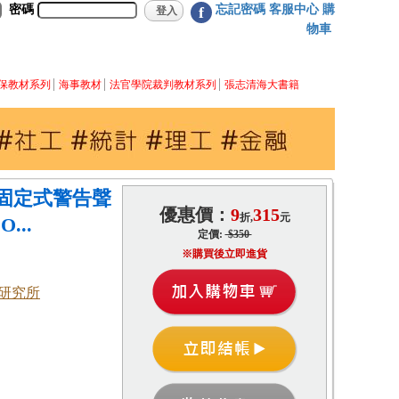
密碼
忘記密碼
客服中心
購
f
物車
保教材系列
海事教材
法官學院裁判教材系列
張志清海大書籍
固定式警告聲
優惠價：
9
315
折,
元
...
定價:
$350
※購買後立即進貨
研究所