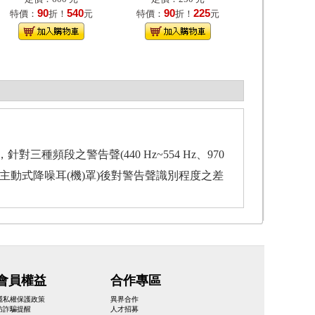
90
540
90
225
特價：
折！
元
特價：
折！
元
頻段之警告聲(440 Hz~554 Hz、970
、主動式降噪耳(機)罩)後對警告聲識別程度之差
會員權益
合作專區
隱私權保護政策
異界合作
防詐騙提醒
人才招募