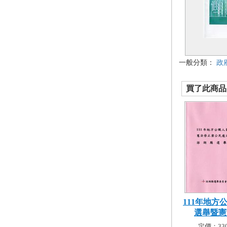
一般分類：
政
買了此商品的
111年地方
選舉暨憲法
定價：330