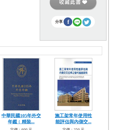
f
分享
中華民國105年外交
施工架常年使用性
年鑑﹝精裝...
能評估與內側交...
定價：600 元
定價：250 元