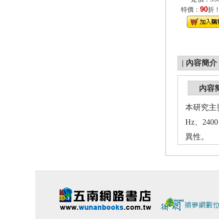
90
特價：
折
|
內容簡介
內容
本研究主要
Hz、2
異性。