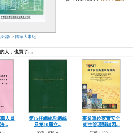
府出版
>
國家大事紀
人，也買了....
公職人員
第15任總統副總統
事業單位落實安全
...
及第10屆立...
衛生管理關鍵因...
 元
定價：620 元
定價：400 元