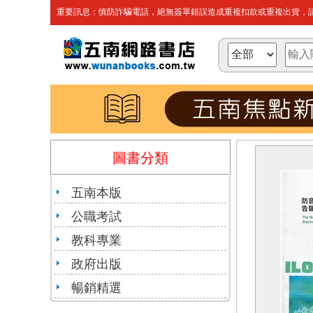
重要訊息：慎防詐騙電話，絕無簽單錯誤造成重複扣款或重複出貨，請
圖書分類
五南本版
公職考試
教科專業
政府出版
暢銷精選