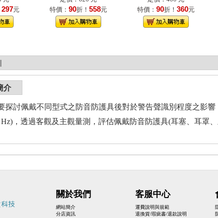
297
90
558
90
360
！
元
特價：
折！
元
特價：
折！
元
|
簡介
探討佩戴不同型式之防音防護具後對於警告聲識別程度之影響，針對三種
400 Hz)，透過客觀及主觀量測，評估佩戴防音防護具(耳塞、耳罩
關於我們
客服中心
網站簡介
運費說明與規範
分店資訊
退換貨/瑕疵書/退款說明