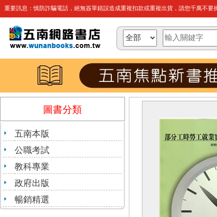
重要訊息：慎防詐騙電話，絕無簽單錯誤造成重複扣款或重複出貨，請您千萬不要操
圖書分類
五南本版
公職考試
教科專業
政府出版
暢銷精選