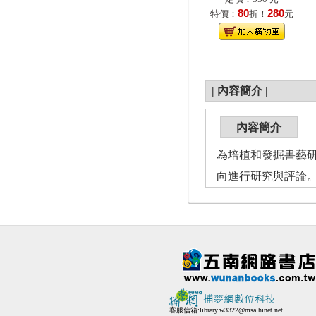
80
280
特價：
折！
元
|
內容簡介
|
內容簡介
為培植和發掘書藝研
向進行研究與評論
客服信箱:
library.w3322@msa.hinet.net