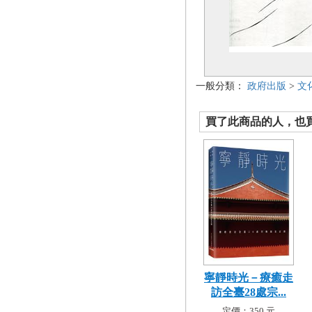
一般分類：
政府出版
>
文
買了此商品的人，也買了.
寧靜時光－療癒走
訪全臺28處宗...
定價：350 元