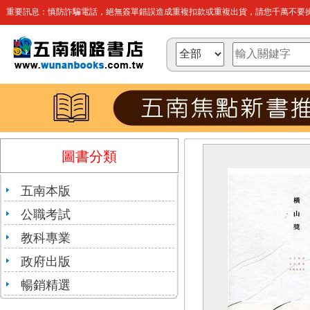
重要訊息：慎防詐騙電話，絕無簽單錯誤造成重複扣款或重複出貨，請您千萬不要操
圖書分類
五南本版
公職考試
教科專業
政府出版
暢銷精選