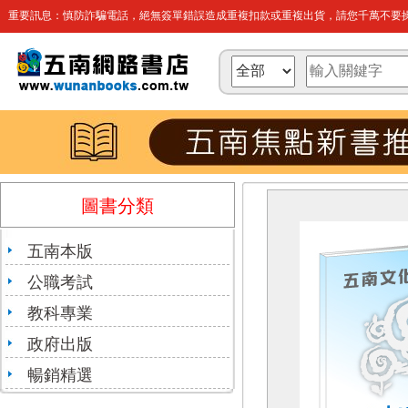
重要訊息：慎防詐騙電話，絕無簽單錯誤造成重複扣款或重複出貨，請您千萬不要操
圖書分類
五南本版
公職考試
教科專業
政府出版
暢銷精選