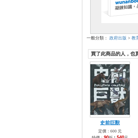
一般分類：
政府出版
>
教
買了此商品的人，也買了.
史前巨獸
定價：600 元
90
540
特價：
折！
元