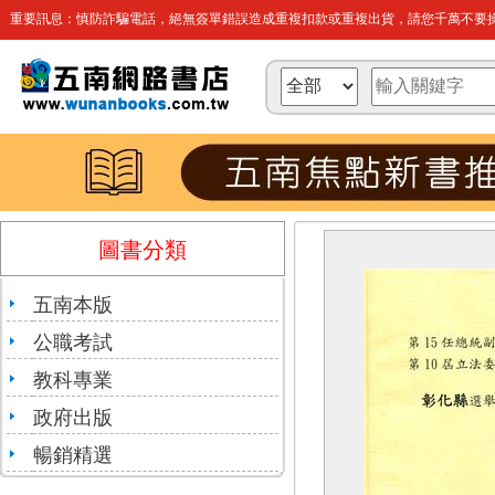
重要訊息：慎防詐騙電話，絕無簽單錯誤造成重複扣款或重複出貨，請您千萬不要操
圖書分類
五南本版
公職考試
教科專業
政府出版
暢銷精選