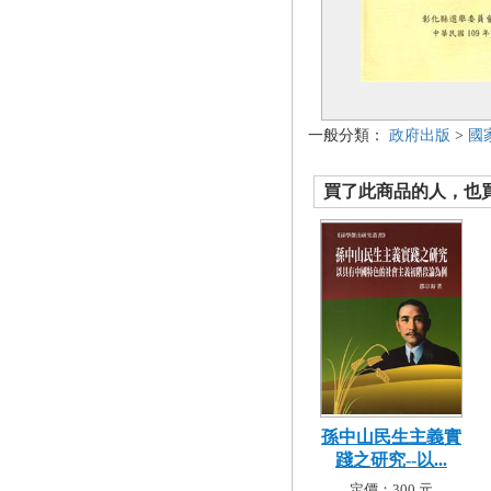
一般分類：
政府出版
>
國
買了此商品的人，也買了.
孫中山民生主義實
踐之研究--以...
定價：300 元