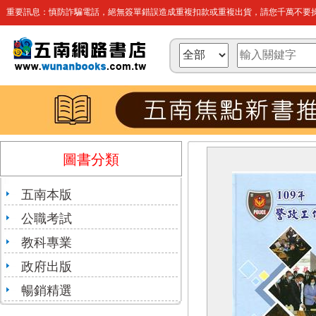
重要訊息：慎防詐騙電話，絕無簽單錯誤造成重複扣款或重複出貨，請您千萬不要操
圖書分類
五南本版
公職考試
教科專業
政府出版
暢銷精選