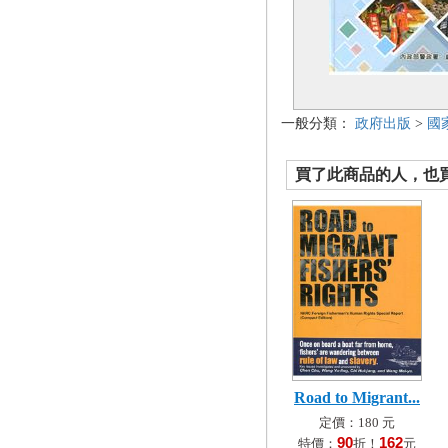
一般分類：
政府出版
>
國
買了此商品的人，也買了.
Road to Migrant...
定價：180 元
90
162
特價：
折！
元