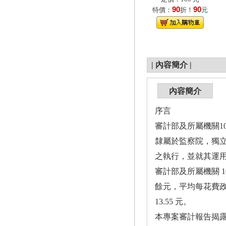
90
90
特價：
折！
元
|
內容簡介
|
內容簡介
序言
審計部及所屬機關1
隸屬於監察院，獨
之執行，並就其運
審計部及所屬機關 1
餘元，平均每花費政
13.55 元。
本專案審計報告揭