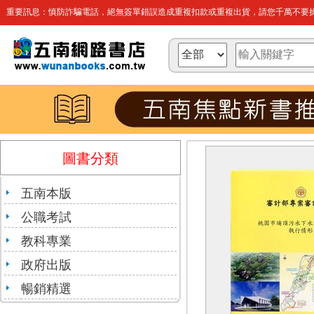
重要訊息：慎防詐騙電話，絕無簽單錯誤造成重複扣款或重複出貨，請您千萬不要操
圖書分類
五南本版
公職考試
教科專業
政府出版
暢銷精選