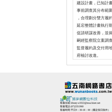
建設計畫，已知計
事前調查其分布範
，合理劃分雙方履
延宕整體計畫執行
促請研謀改善，並揭
嗣經監察院立案調
監督履約及交付用
府檢討改進。
客服信箱:
library.w3322@msa.hinet.net
客服電話:(07)2351960
客服時間:平日9：30-18：00（國定假日除外）