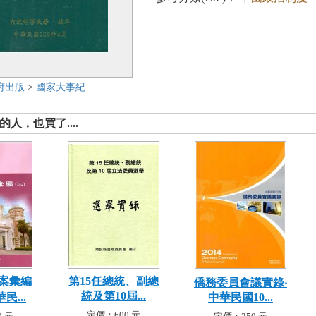
府出版
>
國家大事紀
人，也買了....
案彙編
第15任總統、副總
僑務委員會議實錄‧
統及第10屆...
民...
中華民國10...
定價：600 元