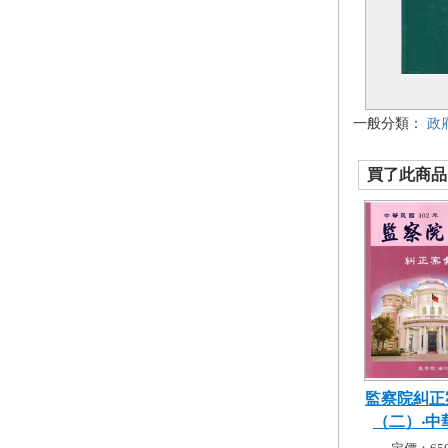
一般分類：
政
買了此商品的
監察院糾正
（二）‧中華