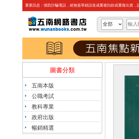
重要訊息：慎防詐騙電話，絕無簽單錯誤造成重複扣款或重複出貨，請
圖書分類
五南本版
公職考試
教科專業
政府出版
暢銷精選