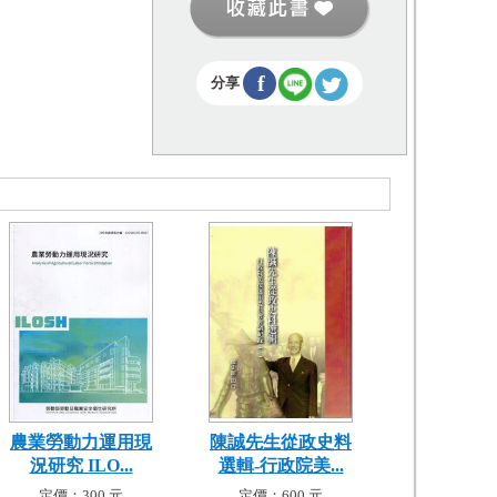
f
分享
農業勞動力運用現
陳誠先生從政史料
況研究 ILO...
選輯-行政院美...
定價：300 元
定價：600 元