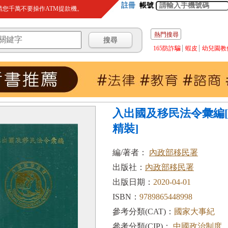
註冊
帳號
您千萬不要操作ATM提款機。
熱門搜尋
165防詐騙
蝦皮
幼兒園教
入出國及移民法令彙編[1
精裝]
編/著者：
內政部移民署
出版社：
內政部移民署
出版日期：
2020-04-01
ISBN：
9789865448998
參考分類(CAT)：
國家大事紀
參考分類(CIP)：
中國政治制度