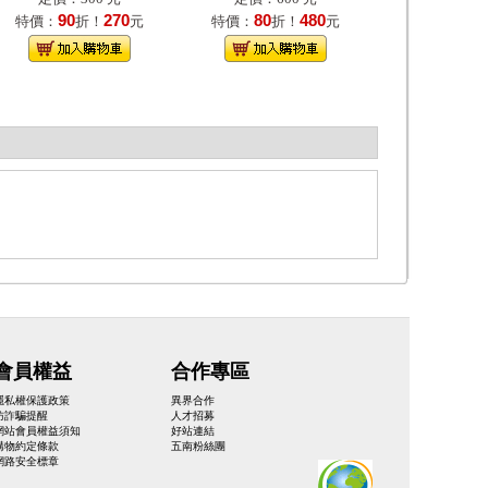
90
270
80
480
特價：
折！
元
特價：
折！
元
會員權益
合作專區
隱私權保護政策
異界合作
防詐騙提醒
人才招募
網站會員權益須知
好站連結
購物約定條款
五南粉絲團
網路安全標章