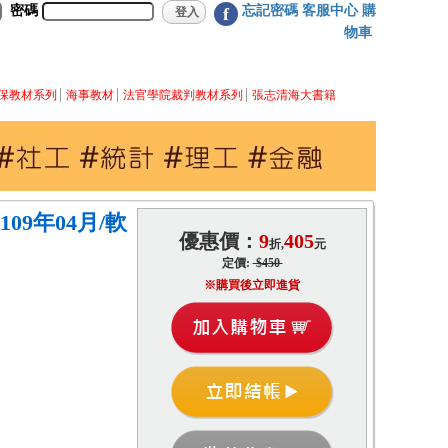
密碼
忘記密碼
客服中心
購
f
物車
保教材系列
海事教材
法官學院裁判教材系列
張志清海大書籍
09年04月/軟
優惠價：
9
405
折,
元
定價:
$450
※購買後立即進貨