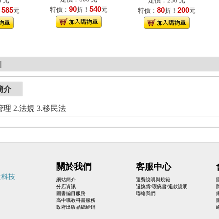
 元
定價：250 元
90
540
585
特價：
折！
元
80
200
！
元
特價：
折！
元
|
簡介
理 2.法規 3.移民法
關於我們
客服中心
網站簡介
運費說明與規範
分店資訊
退換貨/瑕疵書/退款說明
圖書編目服務
聯絡我們
高中職教科書服務
政府出版品總經銷