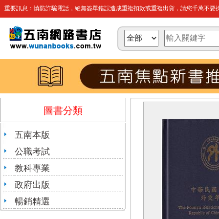
重要訊息：慎防詐騙電話，絕無簽單錯誤造成重複扣款或重複出貨，請您千萬不要操
圖書分類
五南本版
公職考試
教科專業
政府出版
暢銷精選