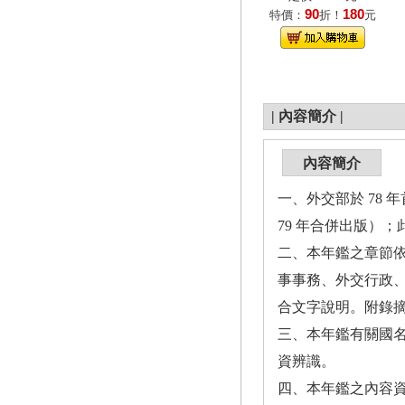
90
180
特價：
折！
元
|
內容簡介
|
內容簡介
一、外交部於 78 
79 年合併出版）；此次
二、本年鑑之章節依
事事務、外交行政、
合文字說明。附錄摘
三、本年鑑有關國名
資辨識。
四、本年鑑之內容資