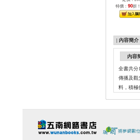
90
特價：
折
|
內容簡介
內容
全書共分
傳播及觀
料，積極