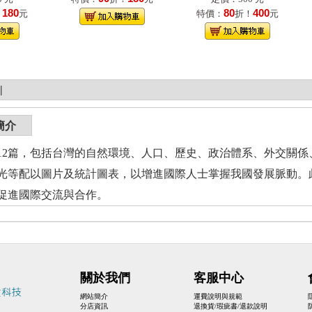
180
80
400
！
元
特價：
折！
元
|
簡介
12篇，包括台灣的自然環境、人口、歷史、政治體系、外交關
光等配以圖片及統計圖表，以增進國際人士掌握我國發展脈動。
促進國際交流與合作。
關於我們
客服中心
網站簡介
運費說明與規範
分店資訊
退換貨/瑕疵書/退款說明