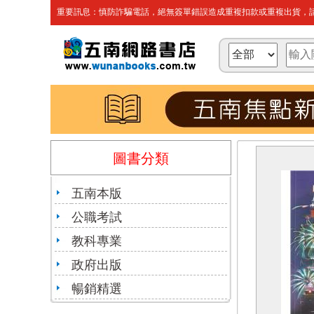
重要訊息：慎防詐騙電話，絕無簽單錯誤造成重複扣款或重複出貨，請
圖書分類
五南本版
公職考試
教科專業
政府出版
暢銷精選