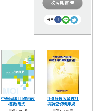
f
分享
中華民國111年內政
社會發展政策統計
概要[附光...
與調查資料庫規...
定價：500 元
定價：1560 元