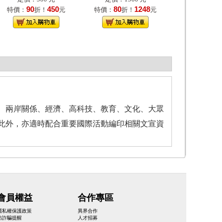
90
450
80
1248
特價：
折！
元
特價：
折！
元
係、兩岸關係、經濟、高科技、教育、文化、大眾
此外，亦適時配合重要國際活動編印相關文宣資
會員權益
合作專區
隱私權保護政策
異界合作
防詐騙提醒
人才招募