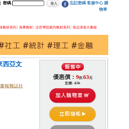
密碼
忘記密碼
客服中心
購
f
物車
保教材系列
海事教材
法官學院裁判教材系列
張志清海大書籍
馬來西亞文
優惠價：
9
63
折,
元
定價:
$70
畫報雜誌社