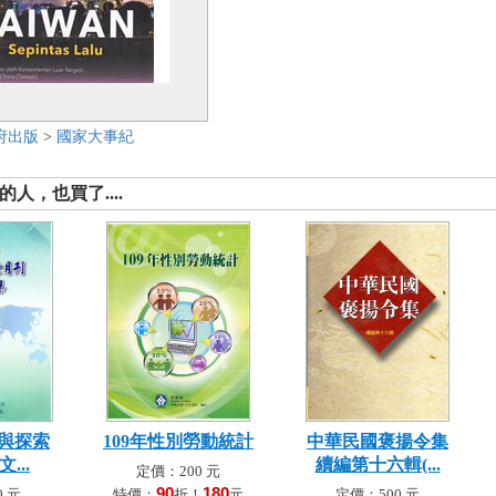
府出版
>
國家大事紀
人，也買了....
望與探索
109年性別勞動統計
中華民國褒揚令集
...
續編第十六輯(...
定價：200 元
90
180
 元
特價：
折！
元
定價：500 元