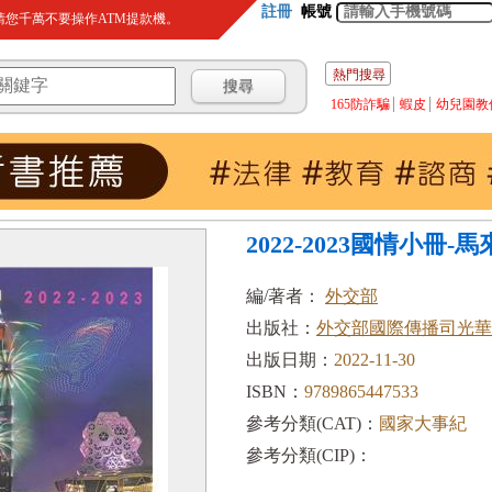
註冊
帳號
您千萬不要操作ATM提款機。
熱門搜尋
165防詐騙
蝦皮
幼兒園教
2022-2023國情小冊-
編/著者：
外交部
出版社：
外交部國際傳播司光華
出版日期：
2022-11-30
ISBN：
9789865447533
參考分類(CAT)：
國家大事紀
參考分類(CIP)：