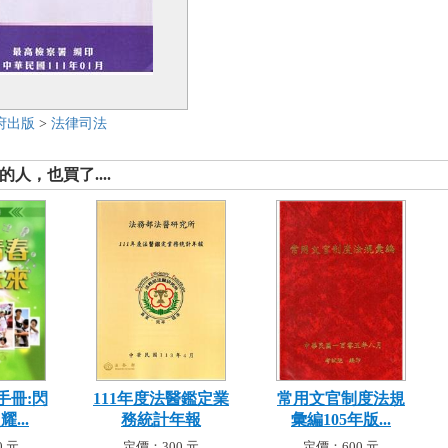
府出版
>
法律司法
人，也買了....
手冊:閃
111年度法醫鑑定業
常用文官制度法規
...
務統計年報
彙編105年版...
 元
定價：300 元
定價：600 元