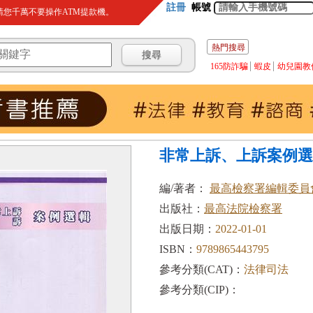
註冊
帳號
您千萬不要操作ATM提款機。
熱門搜尋
165防詐騙
蝦皮
幼兒園教
非常上訴、上訴案例選
編/著者：
最高檢察署編輯委員
出版社：
最高法院檢察署
出版日期：
2022-01-01
ISBN：
9789865443795
參考分類(CAT)：
法律司法
參考分類(CIP)：