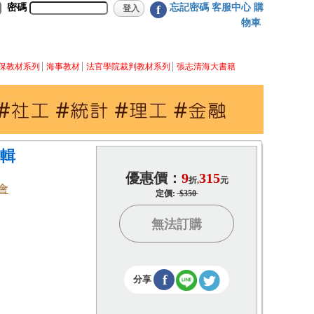
密碼
忘記密碼
客服中心
購
f
物車
保教材系列
海事教材
法官學院裁判教材系列
張志清海大書籍
輯
優惠價：
9
315
折,
元
會
定價:
$350
無法訂購
f
分享