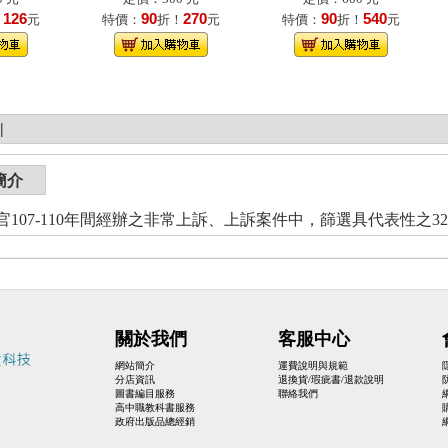
126
90
270
90
540
！
元
特價：
折！
元
特價：
折！
元
|
簡介
官107-110年間經辦之非常上訴、上訴案件中，篩選具代表性之3
關於我們
客服中心
網站簡介
運費說明與規範
分店資訊
退換貨/瑕疵書/退款說明
圖書編目服務
聯絡我們
高中職教科書服務
政府出版品總經銷