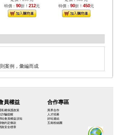
90
212
90
450
特價：
折！
元
特價：
折！
元
2則案例，彙編而成
會員權益
合作專區
隱私權保護政策
異界合作
防詐騙提醒
人才招募
網站會員權益須知
好站連結
購物約定條款
五南粉絲團
網路安全標章