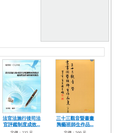
法官法施行後司法
三十三觀音暨書畫
官評鑑制度成效...
陶藝班師生作品...
定價：235 元
定價：500 元