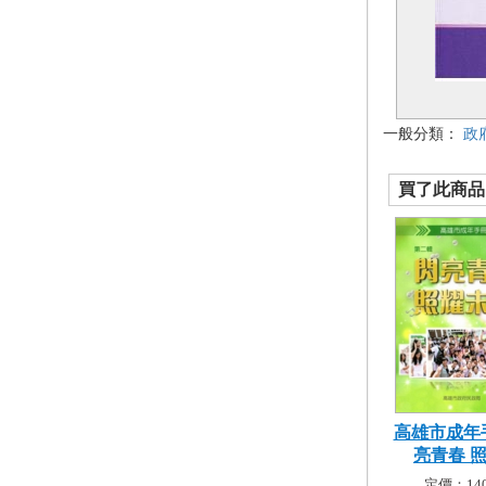
一般分類：
政
買了此商品的
高雄市成年
亮青春 照耀
定價：140