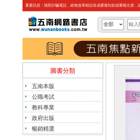
重要訊息：慎防詐騙電話，絕無簽單錯誤造成重複扣款或重複出貨，請
圖書分類
五南本版
公職考試
教科專業
政府出版
暢銷精選