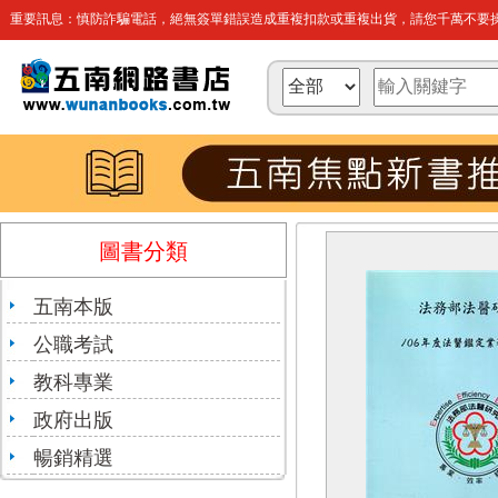
重要訊息：慎防詐騙電話，絕無簽單錯誤造成重複扣款或重複出貨，請您千萬不要操
圖書分類
五南本版
公職考試
教科專業
政府出版
暢銷精選