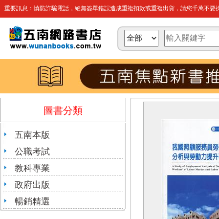
重要訊息：慎防詐騙電話，絕無簽單錯誤造成重複扣款或重複出貨，請您千萬不要操
圖書分類
五南本版
公職考試
教科專業
政府出版
暢銷精選