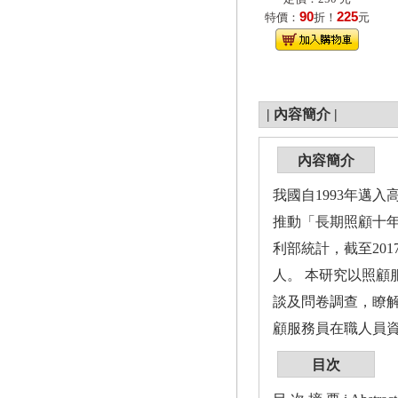
90
225
特價：
折！
元
|
內容簡介
|
內容簡介
我國自1993年邁入
推動「長期照顧十年計
利部統計，截至201
人。 本研究以照
談及問卷調查，瞭
顧服務員在職人員
目次