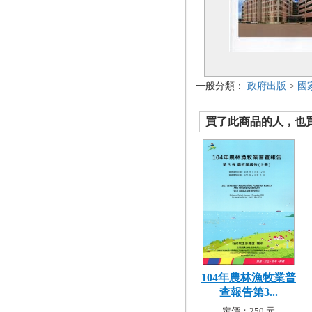
一般分類：
政府出版
>
國
買了此商品的人，也買了.
104年農林漁牧業普
查報告第3...
定價：250 元