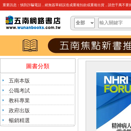
重要訊息：慎防詐騙電話，絕無簽單錯誤造成重複扣款或重複出貨，請您千萬不要操
圖書分類
五南本版
公職考試
教科專業
政府出版
暢銷精選