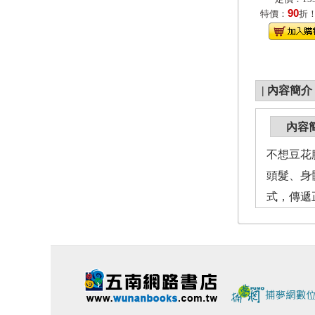
90
特價：
折
|
內容簡介
內容
不想豆花
頭髮、身
式，傳遞